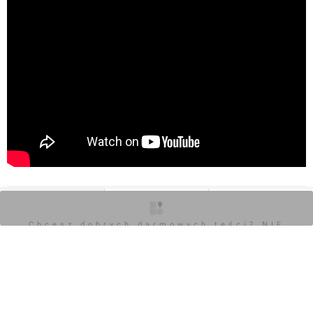
oddechowego. Dysponuje 300 miejscami noclegowymi,
basenem, strefą SPA i profesjonalną kadrą medyczną.
0
O inwestycji
Zdjęcia
Opinie
Chcesz dobrych darmowych teści? NIE
BLOKUJ REKLAM
Zaloguj aby dodać komentarz
Komentarz do inwestycji
Balnea Medical SPA