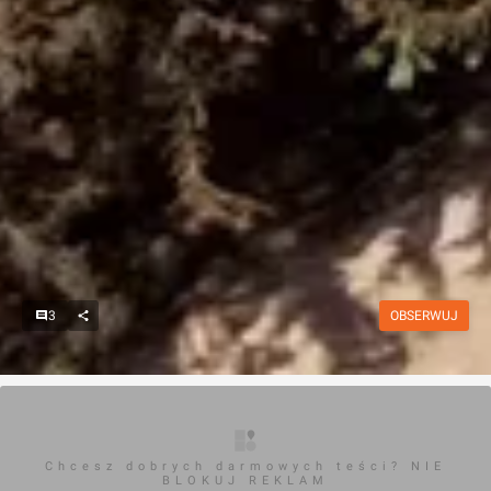
3
OBSERWUJ
Chcesz dobrych darmowych teści? NIE
BLOKUJ REKLAM