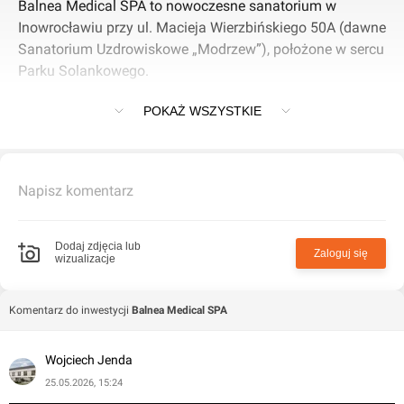
Balnea Medical SPA to nowoczesne sanatorium w
Inowrocławiu przy ul. Macieja Wierzbińskiego 50A (dawne
Sanatorium Uzdrowiskowe „Modrzew”), położone w sercu
Parku Solankowego.
POKAŻ WSZYSTKIE
Realizacja przez ALSTAL
ALSTAL Grupa Budowlana Sp. z o.o. Sp. k. zakończyła
kompleksową modernizację obiektu, tworząc sanatorium
Napisz komentarz
nowej generacji z zaawansowaną bazą zabiegową.
Firma, działająca od 50 lat w projektowaniu i generalnym
wykonawstwie wymagających inwestycji, zapewniła
Dodaj zdjęcia lub
Zaloguj się
wizualizacje
wysoką jakość wykonania.
Oferta i infrastruktura
Komentarz do inwestycji
Balnea Medical SPA
Ośrodek oferuje ponad 50 zabiegów balneologicznych,
Wojciech Jenda
hydroterapię, fizykoterapię i inhalacje solankowe dla
25.05.2026, 15:24
schorzeń kręgosłupa, stawów, mięśni oraz układu