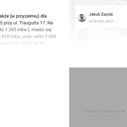
Jakub Zazula
także (w przyziemiu) dla
06.02.2022, 08:57
 przy ul. Traugutta 17. Na
o 1 265 mkw.), mieści się
810 mkw., pow. netto 3 040
 wysoki na 20,65 m. Na
Chcesz dobrych