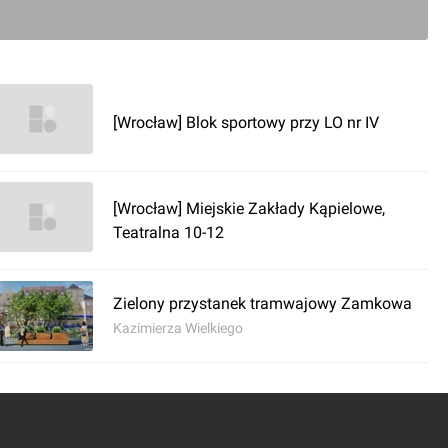
ć komentarz
portowy LO nr XIII
[Wrocław] Blok sportowy przy LO nr IV
[Wrocław] Miejskie Zakłady Kąpielowe,
Teatralna 10-12
Zielony przystanek tramwajowy Zamkowa
Kazimierza Wielkiego