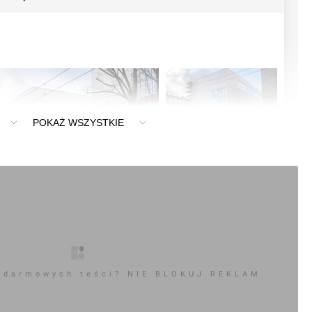
POKAŻ WSZYSTKIE
+9
 darmowych teści? NIE BLOKUJ REKLAM
0