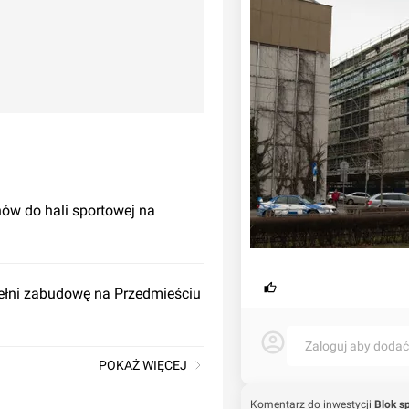
nów do hali sportowej na
ełni zabudowę na Przedmieściu
Zaloguj aby doda
POKAŻ WIĘCEJ
Komentarz do inwestycji
Blok s