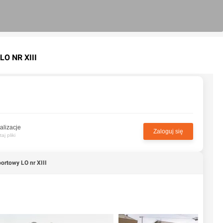
O NR XIII
alizacje
Zaloguj się
j pliki
portowy LO nr XIII