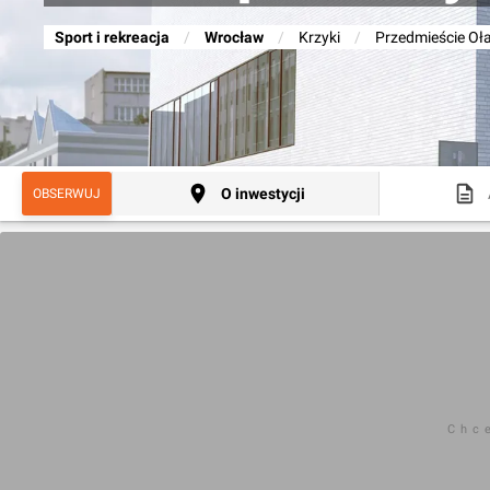
Sport i rekreacja
/
Wrocław
/
Krzyki
/
Przedmieście Oł
O inwestycji
OBSERWUJ
Chc