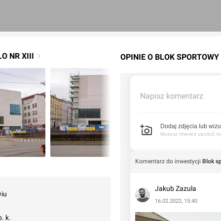
 NR XIII
OPINIE O BLOK SPORTOWY L
Napisz komentarz
Dodaj zdjęcia lub wizu
Możesz również upuścić tuta
Komentarz do inwestycji
Blok s
Jakub Zazula
wiu
16.02.2022, 15:40
. k.