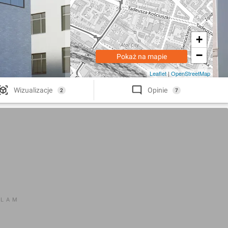
+
−
Pokaż na mapie
Leaflet
|
OpenStreetMap
Wizualizacje
Opinie
2
7
KLAM