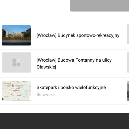
Zaloguj aby doda
Komentarz do inwestycji
Blok s
[Wrocław] Budynek sportowo-rekreacyjny
Jakub Zazula
02.09.2021, 13:45
[Wrocław] Budowa Fontanny na ulicy
Oławskiej
Skatepark i boisko wielofunkcyjne
Borowska