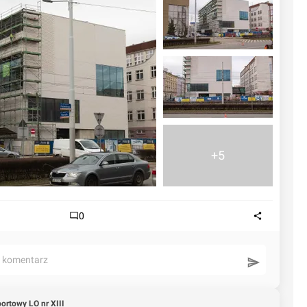
+5
0
ć komentarz
portowy LO nr XIII