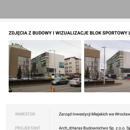
ZDJĘCIA Z BUDOWY I WIZUALIZACJE BLOK SPORTOWY LO
INWESTOR
Zarząd Inwestycji Miejskich we Wrocła
PROJEKTANT
Arch_it
Haras Budownictwo Sp. z o.o. Sp