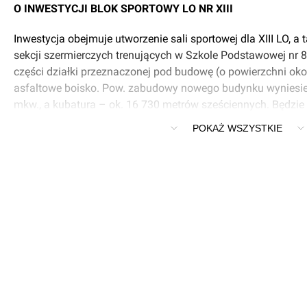
O INWESTYCJI BLOK SPORTOWY LO NR XIII
Inwestycja obejmuje utworzenie sali sportowej dla XIII LO, a 
sekcji szermierczych trenujących w Szkole Podstawowej nr 85
części działki przeznaczonej pod budowę (o powierzchni okoł
asfaltowe boisko. Pow. zabudowy nowego budynku wyniesie 
mkw., a kubatura – ok. 16 730 metrów sześciennych. Będzie
poziomie pierwszego piętra powstanie łącznik ze szkołą.
POKAŻ WSZYSTKIE