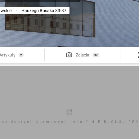
awskie
/
Haukego Bosaka 33-37
Artykuły
Zdjęcia
2
32
esz dobrych darmowych teści? NIE BLOKUJ RE