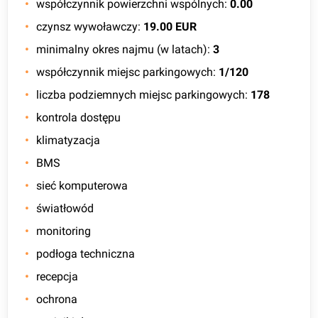
współczynnik powierzchni wspólnych
:
0.00
czynsz wywoławczy
:
19.00 EUR
minimalny okres najmu (w latach)
:
3
współczynnik miejsc parkingowych
:
1/120
liczba podziemnych miejsc parkingowych
:
178
kontrola dostępu
klimatyzacja
BMS
sieć komputerowa
światłowód
monitoring
podłoga techniczna
recepcja
ochrona