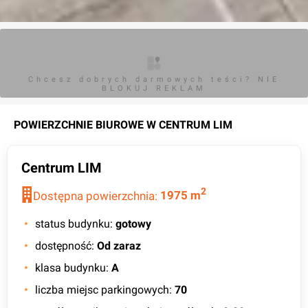
Chcesz dobrych darmowych teści? NIE
BLOKUJ REKLAM
POWIERZCHNIE BIUROWE W
CENTRUM LIM
Centrum LIM
2
Dostępna powierzchnia:
1975
m
status budynku
:
gotowy
dostępność
:
Od zaraz
klasa budynku
:
A
liczba miejsc parkingowych
:
70