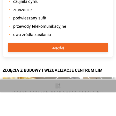
czujniki dymu
zraszacze
podwieszany sufit
przewody telekomunikacyjne
dwa źródła zasilania
zapytaj
ZDJĘCIA Z BUDOWY I WIZUALIZACJE CENTRUM LIM
O inwestycji
Artykuły
Zdjęcia
Opinie
Chcesz dobrych darmowych teści? NIE
BLOKUJ REKLAM