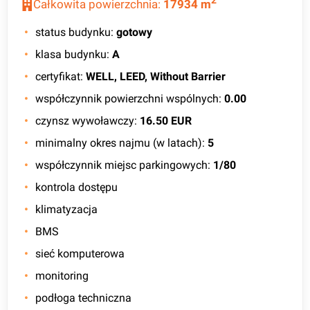
2
Całkowita powierzchnia:
17934
m
status budynku
:
gotowy
klasa budynku
:
A
certyfikat
:
WELL, LEED, Without Barrier
współczynnik powierzchni wspólnych
:
0.00
czynsz wywoławczy
:
16.50 EUR
minimalny okres najmu (w latach)
:
5
współczynnik miejsc parkingowych
:
1/80
kontrola dostępu
klimatyzacja
BMS
sieć komputerowa
monitoring
podłoga techniczna