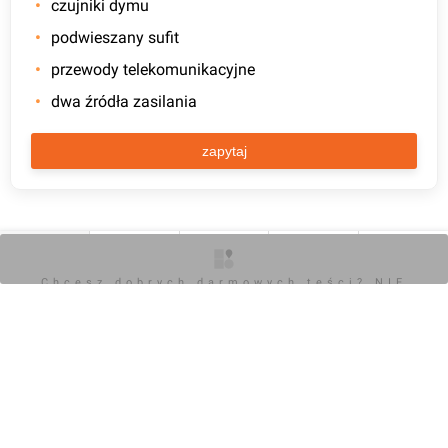
czujniki dymu
podwieszany sufit
przewody telekomunikacyjne
dwa źródła zasilania
zapytaj
ZDJĘCIA Z BUDOWY I WIZUALIZACJE CENTRUM
POŁUDNIE
O inwestycji
Artykuły
Zdjęcia
Wizualizacje
Opinie
Chcesz dobrych darmowych teści? NIE
BLOKUJ REKLAM