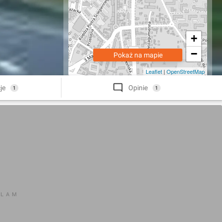
+
−
Pokaż na mapie
Leaflet
|
OpenStreetMap
je
Opinie
1
1
KLAM