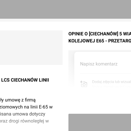
OPINIE O [CIECHANÓW] 5 W
KOLEJOWEJ E65 - PRZETARG
Napisz komentarz
LCS CIECHANÓW LINII
Dodaj zdjęcia lub wizual
Możesz również upuścić tutaj 
ały umowę z firmą
iomowych na linii E-65 w
pisana umowa dotyczy
raz drogi równoległej w