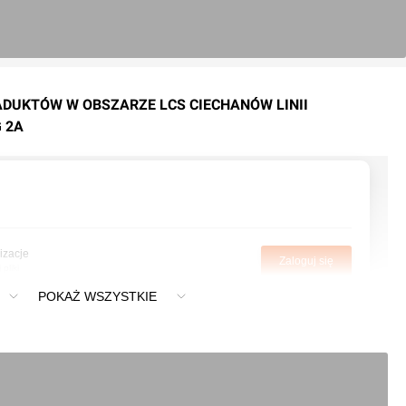
IADUKTÓW W OBSZARZE LCS CIECHANÓW LINII
 2A
izacje
Zaloguj się
pliki
POKAŻ WSZYSTKIE