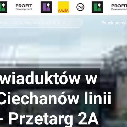
Rynek pierw
 wiaduktów w
iechanów linii
- Przetarg 2A