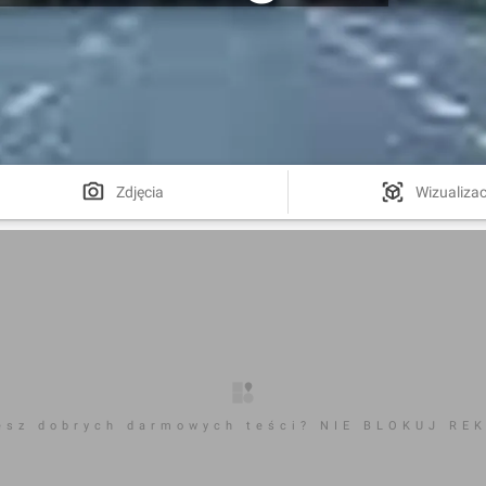
Zdjęcia
Wizualizac
esz dobrych darmowych teści? NIE BLOKUJ RE