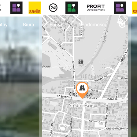
otny
Biura
Forum
Wiadomości