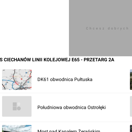
 do ul. Kasprzaka w
ej nr 50, ul. Kasprzaka w
Chcesz dobrych
towej, ul. Mleczarska w
nej Pniewo Wielkie –
 CIECHANÓW LINII KOLEJOWEJ E65 - PRZETARG 2A
nej Krośnice-Klice.owym
DK61 obwodnica Pułtuska
Południowa obwodnica Ostrołęki
Most nad Kanałem Żerańskim