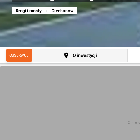
Drogi i mosty
/
Ciechanów
O inwestycji
OBSERWUJ
Chc