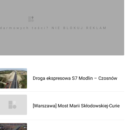
 darmowych teści? NIE BLOKUJ REKLAM
Droga ekspresowa S7 Modlin – Czosnów
[Warszawa] Most Marii Skłodowskiej-Curie