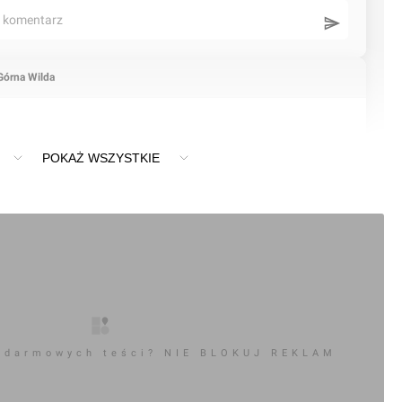
ć komentarz
Górna Wilda
POKAŻ WSZYSTKIE
 darmowych teści? NIE BLOKUJ REKLAM