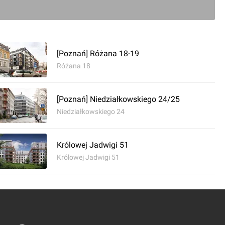
[Poznań] Różana 18-19
Różana 18
[Poznań] Niedziałkowskiego 24/25
0
Niedziałkowskiego 24
ć komentarz
Królowej Jadwigi 51
Królowej Jadwigi 51
Górna Wilda