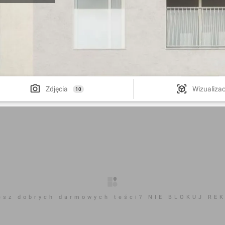
Zdjęcia
Wizualizac
10
esz dobrych darmowych teści? NIE BLOKUJ RE