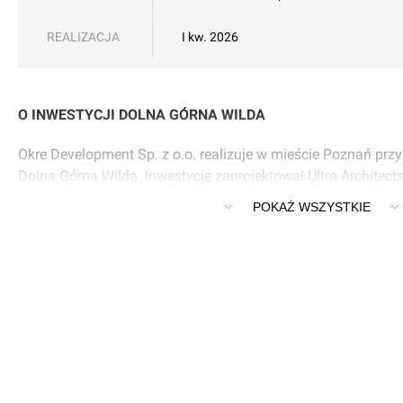
REALIZACJA
I kw. 2026
O INWESTYCJI DOLNA GÓRNA WILDA
Okre Development Sp. z o.o. realizuje w mieście Poznań prz
Dolna Górna Wilda. Inwestycję zaprojektował Ultra Architects
użytku I kw. 2026.
POKAŻ WSZYSTKIE