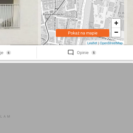
+
−
Pokaż na mapie
Leaflet
|
OpenStreetMap
je
Opinie
6
5
KLAM