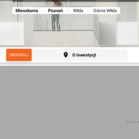
Mieszkania
/
Poznań
/
Wilda
/
Górna Wilda
O inwestycji
OBSERWUJ
Chc