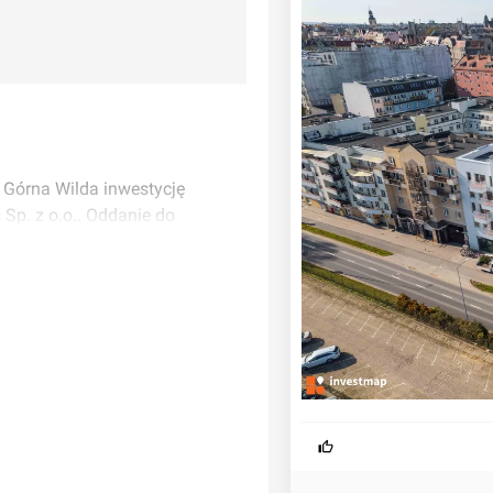
y Górna Wilda inwestycję
 Sp. z o.o.. Oddanie do