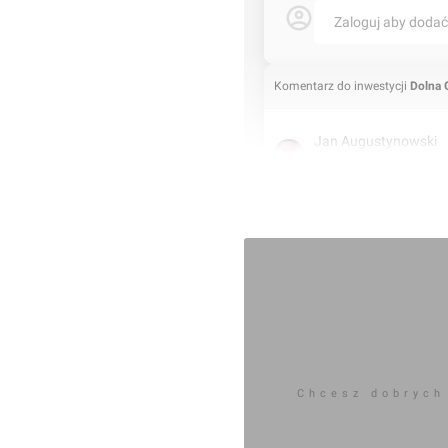
Zaloguj aby doda
Komentarz do inwestycji
Dolna 
Jan Augustynowski
24.06.2025, 11:48
Chcesz dobrych