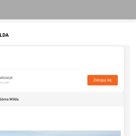
ILDA
alizacje
Zaloguj się
j pliki
Górna Wilda