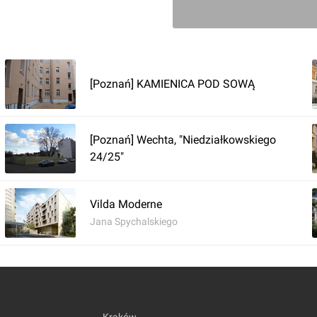
[Poznań] KAMIENICA POD SOWĄ
[Poznań] Wechta, "Niedziałkowskiego
24/25"
Zaloguj aby doda
Vilda Moderne
Jana Spychalskiego
Komentarz do inwestycji
Dolna 
Jakub Zazula
22.01.2025, 12:03