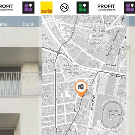
otny
Biura
Forum
Wiadomości