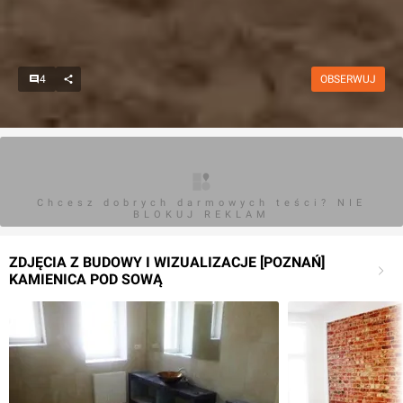
4
OBSERWUJ
Chcesz dobrych darmowych teści? NIE
BLOKUJ REKLAM
ZDJĘCIA Z BUDOWY I WIZUALIZACJE [POZNAŃ]
KAMIENICA POD SOWĄ