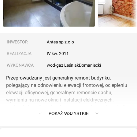
INWESTOR
Antea sp z.o.o
REALIZACJA
IV kw. 2011
WYKONAWCA
wod-gaz Leśniak
Domaniecki
Przeprowadzany jest generalny remont budynku,
polegający na odnowieniu elewacji frontowej, ociepleniu
elewacji oficynowej, generalnym remoncie dachu,
wymiania na nowe okna i instalacji elektrycznych,
wodnych, kanalizacyjnych ,deszczowych oraz instalacji
POKAŻ WSZYSTKIE
CO wraz z podłączeniem budynku do miejskiej sieci
ciepłowniczej firmy `DALKIA`.Wymianie bramy , remoncie
klatek schodowych,montażu windy w części frontowej
budynku,zagospodarownia podwórza, montażu instalacji