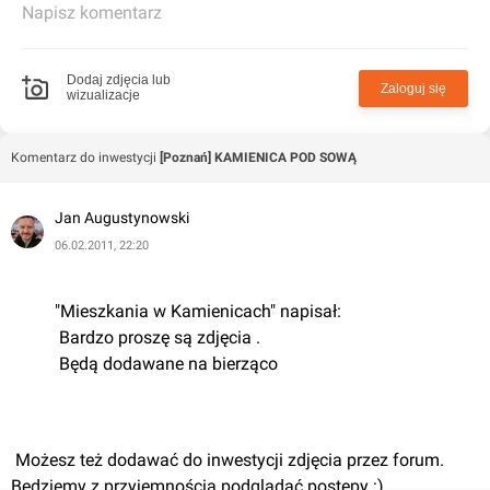
Napisz komentarz
wideo-domofonowej , telewizyjnej i telefonicznej .
Mieszkania wykończone w wysokim standardzie : nowe
okna, drzwi zewnętrzne odrestaurowane ,ściany i sufity
Dodaj zdjęcia lub
Zaloguj się
wizualizacje
wymalowane na biało,odrestaurowana stolarka drzwiowa
i podłogi , centralne ogrzewanie z grzejnikami
aluminiowymi firmy Kermi, nowe wszytkie
Komentarz do inwestycji
[Poznań] KAMIENICA POD SOWĄ
instalacje,instalacja elektryczna wraz z białym montażem
firmy Legrand.
Jan Augustynowski
06.02.2011, 22:20
"Mieszkania w Kamienicach" napisał:
 Bardzo proszę są zdjęcia .
 Będą dodawane na bierząco
 Możesz też dodawać do inwestycji zdjęcia przez forum. 
Będziemy z przyjemnością podglądać postępy :)