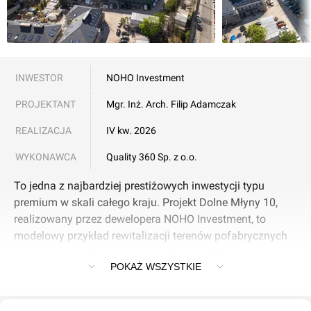
INWESTOR
NOHO Investment
PROJEKTANT
Mgr. Inż. Arch. Filip Adamczak
REALIZACJA
IV kw. 2026
WYKONAWCA
Quality 360 Sp. z o.o.
To jedna z najbardziej prestiżowych inwestycji typu
premium w skali całego kraju. Projekt Dolne Młyny 10,
realizowany przez dewelopera NOHO Investment, to
modelowy przykład rewitalizacji terenów pofabrycznych
w samym sercu historycznego Krakowa.Oto opis
POKAŻ WSZYSTKIE
przygotowany pod standardy bazy danych
InvestMap:Inwestycja: Dolne Młyny 10Lokalizacja:
Kraków, Stare Miasto (ul. Dolnych Młynów 10) Deweloper: