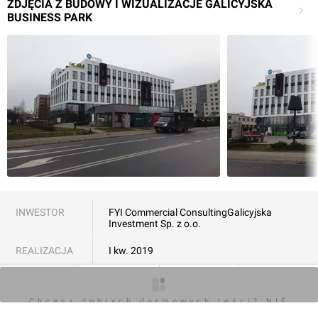
ZDJĘCIA Z BUDOWY I WIZUALIZACJE GALICYJSKA
BUSINESS PARK
INWESTOR
FYI Commercial Consulting
Galicyjska
Investment Sp. z o.o.
REALIZACJA
I kw. 2019
WYKONAWCA
ENBUD Sp. z o.o.
Cracovia Investment Sp. z
o.o.
O inwestycji
Zdjęcia
Wizualizacje
Opinie
Chcesz dobrych darmowych teści? NIE
BLOKUJ REKLAM