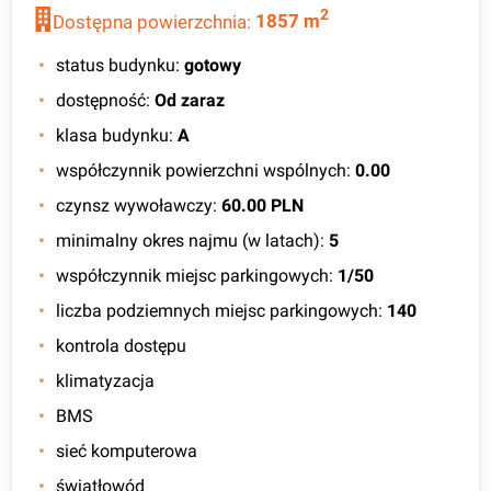
2
Dostępna powierzchnia:
1857
m
status budynku
:
gotowy
dostępność
:
Od zaraz
klasa budynku
:
A
współczynnik powierzchni wspólnych
:
0.00
czynsz wywoławczy
:
60.00 PLN
minimalny okres najmu (w latach)
:
5
współczynnik miejsc parkingowych
:
1/50
liczba podziemnych miejsc parkingowych
:
140
kontrola dostępu
klimatyzacja
BMS
sieć komputerowa
światłowód