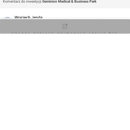
Komentarz do inwestycji
Geminion Medical & Business Park
Wojciech Jenda
30.06.2025, 11:23
O inwestycji
Zdjęcia
Wizualizacje
Opinie
Chcesz dobrych darmowych teści? NIE
BLOKUJ REKLAM
+3
0