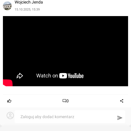
Wojciech Jenda
jest zarówno do przedsiębiorców poszukujących
15.10.2025, 15:39
przestrzeni na gabinety i biura, jak i inwestorów. Obiekt
posiada własny parking, co zwiększa komfort klientów i
pracowników.
Planowany termin oddania inwestycji to 2025 rok.
Podsumowując, Geminion Medical & Business Park w
Bydgoszczy to nowoczesne, elastyczne centrum
usługowe dedykowane branży medycznej i biznesowej,
oferujące komfortowe lokale z dogodnym dojazdem i
własnym parkingiem.
0
Zaloguj aby dodać komentarz