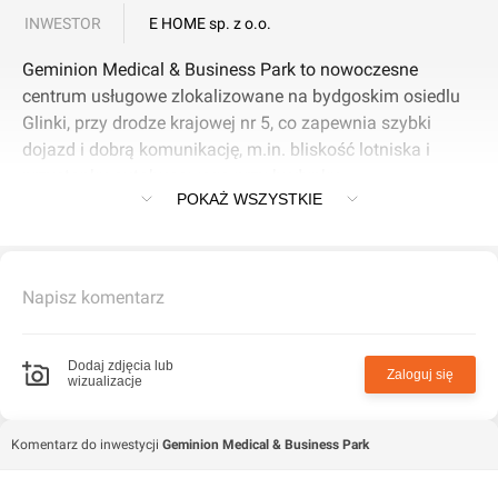
INWESTOR
E HOME sp. z o.o.
Geminion Medical & Business Park to nowoczesne
centrum usługowe zlokalizowane na bydgoskim osiedlu
Glinki, przy drodze krajowej nr 5, co zapewnia szybki
dojazd i dobrą komunikację, m.in. bliskość lotniska i
przystanku autobusowego przy budynku.
POKAŻ WSZYSTKIE
Obiekt oferuje lokale usługowe i gabinety na wynajem lub
sprzedaż, o łącznej powierzchni około 1475 mkw., które
można dowolnie aranżować według potrzeb - dostępne
Napisz komentarz
są przestrzenie open-space z możliwością
indywidualnego projektowania wnętrz, co jest szczególnie
atrakcyjne dla działalności medycznej, biurowej i
Dodaj zdjęcia lub
Zaloguj się
wizualizacje
usługowej. Budynek spełnia wymogi Sanepidu, co
umożliwia prowadzenie różnorodnych usług medycznych.
Komentarz do inwestycji
Geminion Medical & Business Park
W inwestycji dostępne są lokale o różnych metrażach, od
około 70 mkw. do ponad 200 mkw., a oferta skierowana