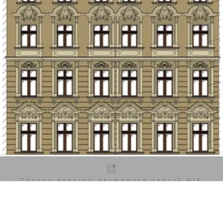
rewitalizacji, ma na celu poprawienie jakości życia
mieszkańców oraz estetyki przestrzeni miejskiej. Remonty
mają również znaczenie kulturowe, zachowując
historyczny charakter budynków.
O inwestycji
Zdjęcia
Wizualizacje
Opinie
Chcesz dobrych darmowych teści? NIE
BLOKUJ REKLAM