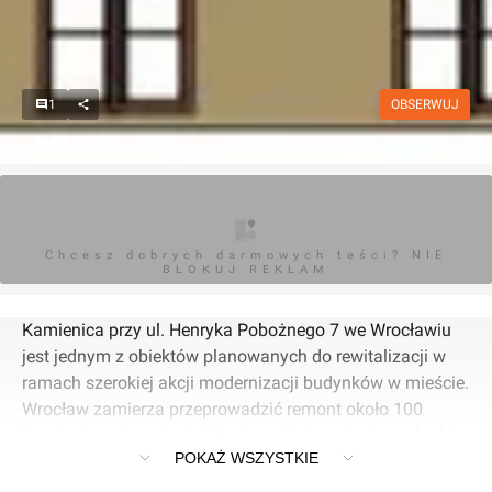
1
OBSERWUJ
Chcesz dobrych darmowych teści? NIE
BLOKUJ REKLAM
Kamienica przy ul. Henryka Pobożnego 7 we Wrocławiu
jest jednym z obiektów planowanych do rewitalizacji w
ramach szerokiej akcji modernizacji budynków w mieście.
Wrocław zamierza przeprowadzić remont około 100
kamienic, w tym również tych znajdujących się w obrębie
POKAŻ WSZYSTKIE
ulic Ptasiej, Kurkowej i Strzeleckiego.