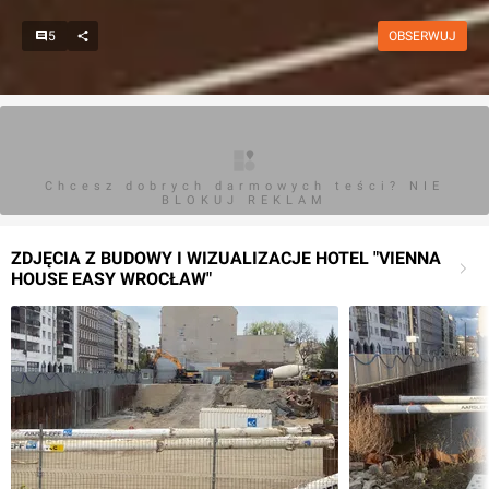
5
OBSERWUJ
Chcesz dobrych darmowych teści? NIE
BLOKUJ REKLAM
ZDJĘCIA Z BUDOWY I WIZUALIZACJE HOTEL "VIENNA
HOUSE EASY WROCŁAW"