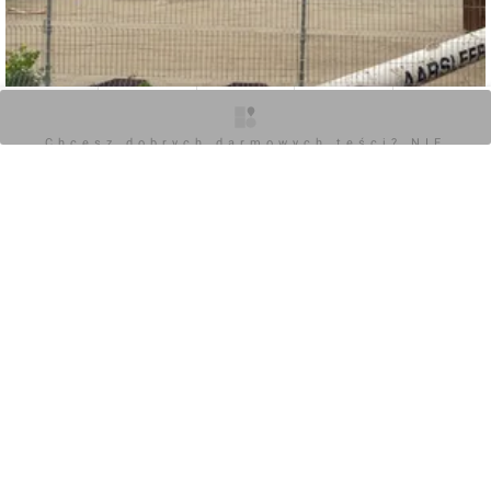
O inwestycji
Artykuły
Zdjęcia
Wizualizacje
Opinie
Chcesz dobrych darmowych teści? NIE
BLOKUJ REKLAM
0
Zaloguj aby dodać komentarz
Komentarz do inwestycji
Hotel "Vienna House Easy Wrocław"
Filip Heliasz
18.02.2020, 20:40
+5