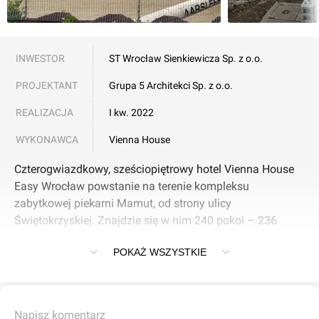
INWESTOR
ST Wrocław Sienkiewicza Sp. z o.o.
PROJEKTANT
Grupa 5 Architekci Sp. z o.o.
REALIZACJA
I kw. 2022
WYKONAWCA
Vienna House
Czterogwiazdkowy, sześciopiętrowy hotel Vienna House
Easy Wrocław powstanie na terenie kompleksu
zabytkowej piekarni Mamut, od strony ulicy
Świętokrzyskiej. Znajdzie się w nim 240 pokoi – 236
dwuosobowych w dwóch kategoriach oraz 4
POKAŻ WSZYSTKIE
apartamenty. Dostępne będą, oprócz łóżek, jeszcze m.in.
biurka, fotele i łazienki z prysznicami. Gości mogą liczyć
m.in. na 44 miejsca parkingowe w garażu podziemnym,
wypożyczalnie rowerów i stacje do ładowania
Napisz komentarz