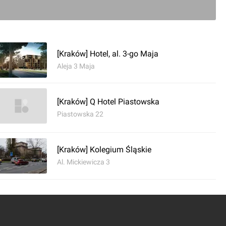
0
[Kraków] Hotel, al. 3-go Maja
Aleja 3 Maja
ć komentarz
[Kraków] Q Hotel Piastowska
Place
Piastowska 22
[Kraków] Kolegium Śląskie
Al. Mickiewicza 3