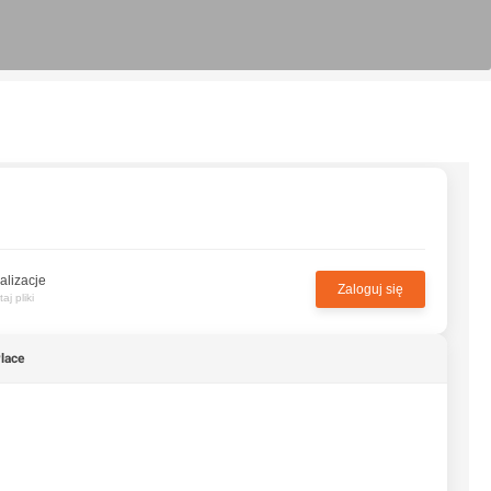
alizacje
Zaloguj się
j pliki
Place