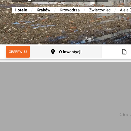
Hotele
/
Kraków
/
Krowodrza
/
Zwierzyniec
/
Aleja 
O inwestycji
OBSERWUJ
Chc