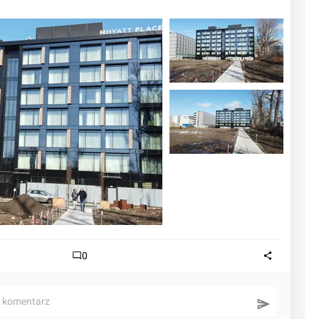
0
ć komentarz