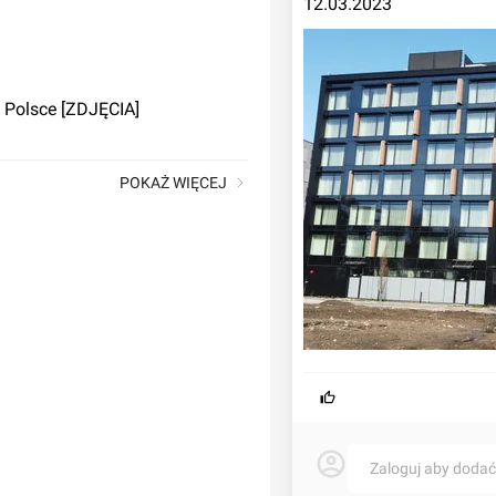
12.03.2023
w Polsce [ZDJĘCIA]
POKAŻ WIĘCEJ
m. Kraków, aleja 3-go Maja
Zaloguj aby doda