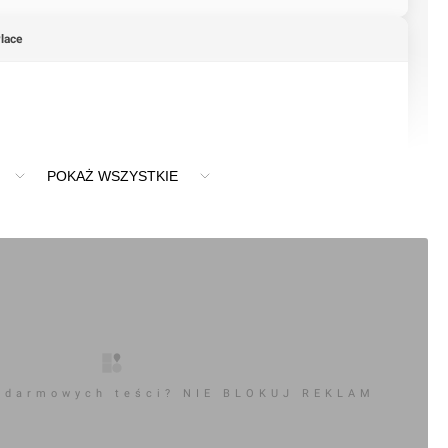
Place
POKAŻ WSZYSTKIE
 darmowych teści? NIE BLOKUJ REKLAM
+14