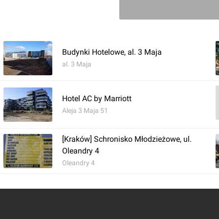
Budynki Hotelowe, al. 3 Maja
al. 3 Maja
Zaloguj aby doda
Hotel AC by Marriott
Komentarz do inwestycji
Hyatt 
Aleja 3 Maja 51
Damian Daraż
26.05.2022, 22:01
[Kraków] Schronisko Młodzieżowe, ul.
Oleandry 4
26.05.2022
Oleandry 4