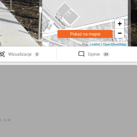
+
−
Pokaż na mapie
Leaflet
|
OpenStreetMap
Wizualizacje
Opinie
2
23
KLAM