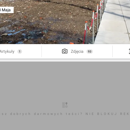
3 Maja
Artykuły
Zdjęcia
1
93
esz dobrych darmowych teści? NIE BLOKUJ RE