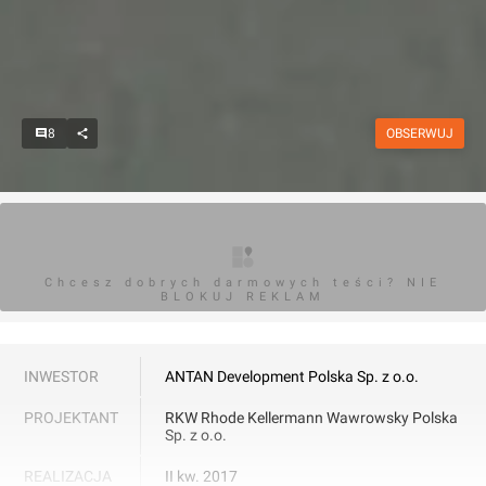
8
OBSERWUJ
Chcesz dobrych darmowych teści? NIE
BLOKUJ REKLAM
INWESTOR
ANTAN Development Polska Sp. z o.o.
PROJEKTANT
RKW Rhode Kellermann Wawrowsky Polska
Sp. z o.o.
REALIZACJA
II kw. 2017