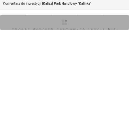
Komentarz do inwestycji
[Kalisz] Park Handlowy "Kalinka"
Jan Hawełko
O inwestycji
Artykuły
Zdjęcia
Wizualizacje
Opinie
05.06.2017, 16:12
Chcesz dobrych darmowych teści? NIE
BLOKUJ REKLAM