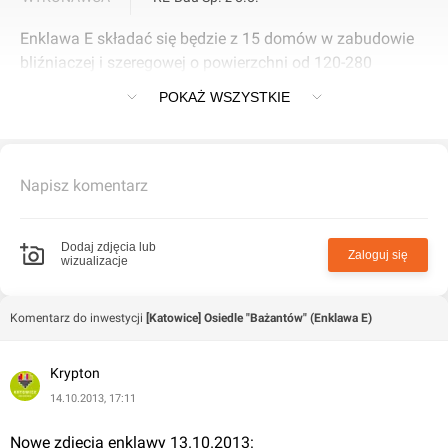
Enklawa E składać się będzie z 15 domów w zabudowie
bliźniaczej i szeregowej o powierzchni od 120-280
metrów kwadratowych.
POKAŻ WSZYSTKIE
Napisz komentarz
Dodaj zdjęcia lub
Zaloguj się
wizualizacje
Komentarz do inwestycji
[Katowice] Osiedle "Bażantów" (Enklawa E)
Krypton
14.10.2013, 17:11
Nowe zdjęcia enklawy 13.10.2013: