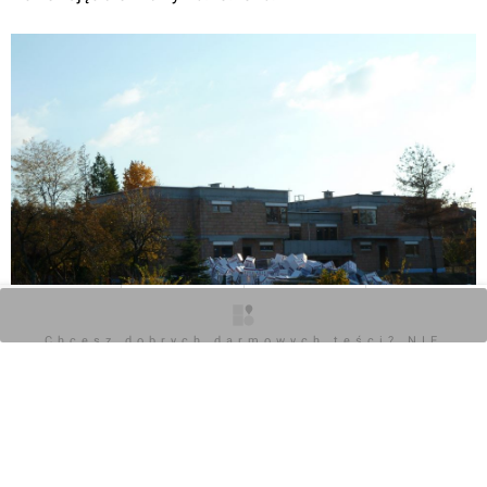
O inwestycji
Zdjęcia
Wizualizacje
Opinie
Chcesz dobrych darmowych teści? NIE
BLOKUJ REKLAM