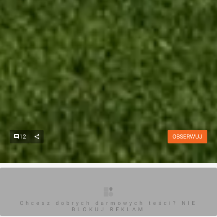
12
OBSERWUJ
Chcesz dobrych darmowych teści? NIE
BLOKUJ REKLAM