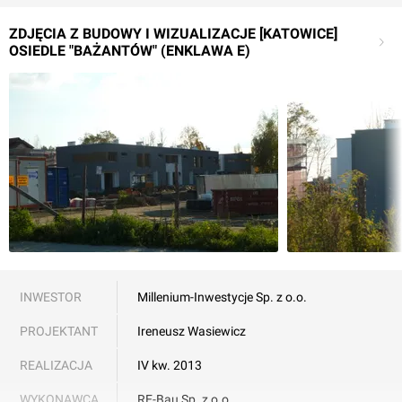
ZDJĘCIA Z BUDOWY I WIZUALIZACJE [KATOWICE]
OSIEDLE "BAŻANTÓW" (ENKLAWA E)
INWESTOR
Millenium-Inwestycje Sp. z o.o.
PROJEKTANT
Ireneusz Wasiewicz
REALIZACJA
IV kw. 2013
WYKONAWCA
RE-Bau Sp. z o.o.