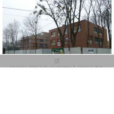
O inwestycji
Zdjęcia
Wizualizacje
Opinie
Chcesz dobrych darmowych teści? NIE
BLOKUJ REKLAM