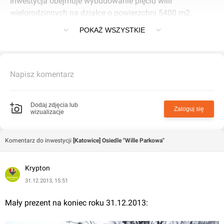
Inwestycja obejmuje wybudowanie pięciu willi
wielorodzinnych na działce o powierzchni 5400 m2.
Oprócz tego zostaną wybudowane 64 miejsca postojowe.
POKAŻ WSZYSTKIE
Napisz komentarz
Dodaj zdjęcia lub
Zaloguj się
wizualizacje
Komentarz do inwestycji
[Katowice] Osiedle "Wille Parkowa"
Krypton
31.12.2013, 15:51
Mały prezent na koniec roku 31.12.2013: