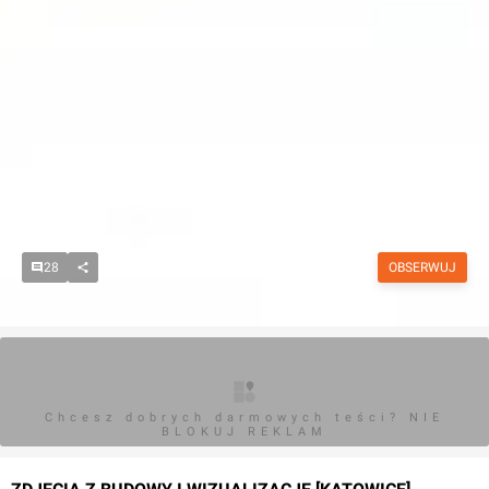
28
OBSERWUJ
Chcesz dobrych darmowych teści? NIE
BLOKUJ REKLAM