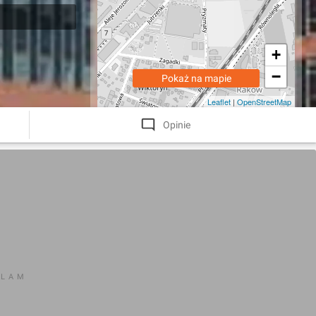
+
−
Pokaż na mapie
Leaflet
|
OpenStreetMap
Opinie
KLAM