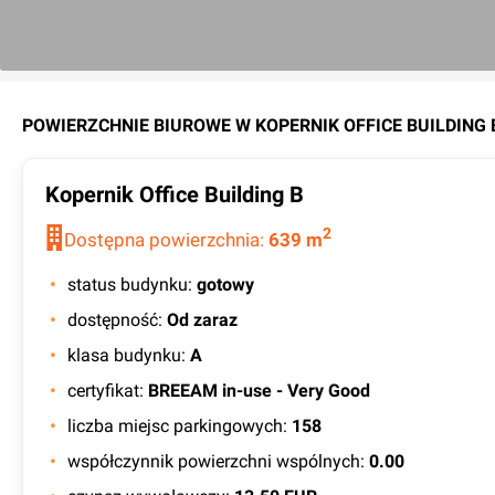
POWIERZCHNIE BIUROWE W
KOPERNIK OFFICE BUILDING 
Kopernik Office Building B
2
Dostępna powierzchnia:
639
m
status budynku
:
gotowy
dostępność
:
Od zaraz
klasa budynku
:
A
certyfikat
:
BREEAM in-use - Very Good
liczba miejsc parkingowych
:
158
współczynnik powierzchni wspólnych
:
0.00