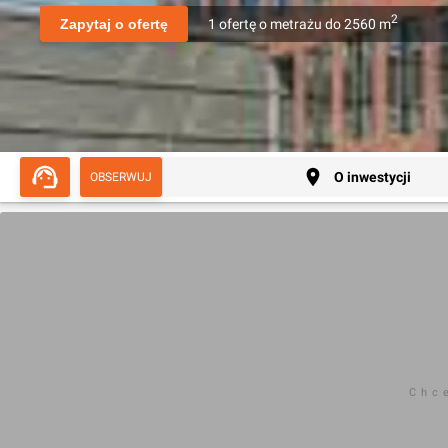
2
Zapytaj o ofertę
1
ofertę
o metrażu
do
2560
m
O inwestycji
OBSERWUJ
Chc