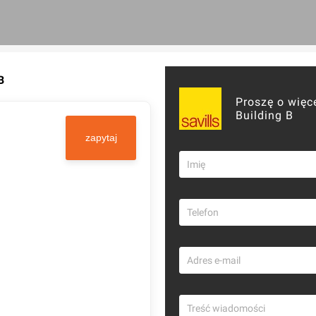
B
Proszę o więce
Building B
zapytaj