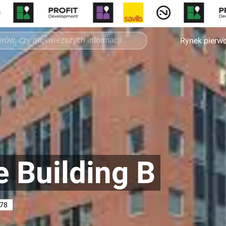
Rynek pierw
e Building B
178