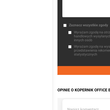
Zaznacz wszystkie zgody
Wyrażam zgodę na otrzy
handlowych wysyłanych 
innych osób
Wyrażam zgodę na wysła
przedstawienia rekomen
statystycznych
OPINIE O KOPERNIK OFFICE 
Napisz komentarz