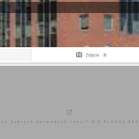
Zdjęcia
1
esz dobrych darmowych teści? NIE BLOKUJ RE