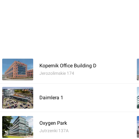
awa przy Jerozolimskie 178
Kopernik Office Building D
Jerozolimskie 174
Daimlera 1
Oxygen Park
Jutrzenki 137A