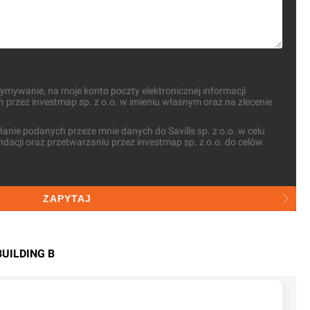
mywanie, na moje konto poczty elektronicznej informacji
przez investmap sp. z o.o. w imieniu własnym oraz na zlecenie
nie podanych przeze mnie danych do Savills sp. z o.o. w celu
dacji oraz przetwarzaniu przez investmap sp. z o.o. do celów
ZAPYTAJ
BUILDING B