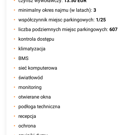
czynsz wywoławczy
:
13.50 EUR
minimalny okres najmu (w latach)
:
3
współczynnik miejsc parkingowych
:
1/25
liczba podziemnych miejsc parkingowych
:
607
kontrola dostępu
klimatyzacja
BMS
sieć komputerowa
światłowód
monitoring
otwierane okna
podłoga techniczna
recepcja
ochrona