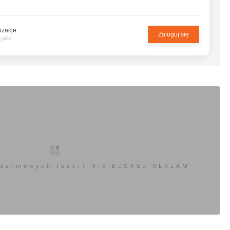
izacje
Zaloguj się
pliki
 darmowych teści? NIE BLOKUJ REKLAM