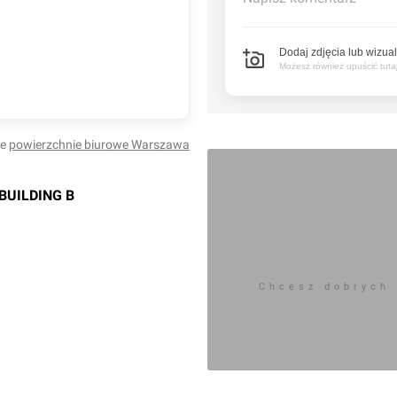
Dodaj zdjęcia lub wizual
Możesz również upuścić tutaj 
łe
powierzchnie biurowe
Warszawa
BUILDING B
Chcesz dobrych