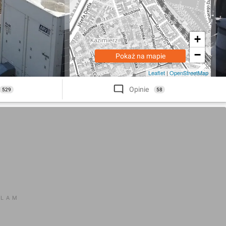
+
−
Pokaż na mapie
Leaflet
|
OpenStreetMap
Opinie
529
58
KLAM