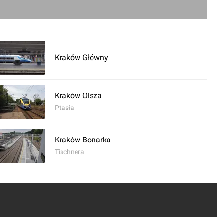
Kraków Główny
Kraków Olsza
Ptasia
0
Kraków Bonarka
Tischnera
ć komentarz
 Grzegórzki