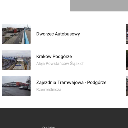
Dworzec Autobusowy
Kraków Podgórze
Aleja Powstańców Śląskich
Zajezdnia Tramwajowa - Podgórze
Rzemieślnicza
Zaloguj aby doda
Komentarz do inwestycji
Kraków