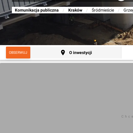
Komunikacja publiczna
/
Kraków
/
Śródmieście
/
Grze
O inwestycji
OBSERWUJ
Chc