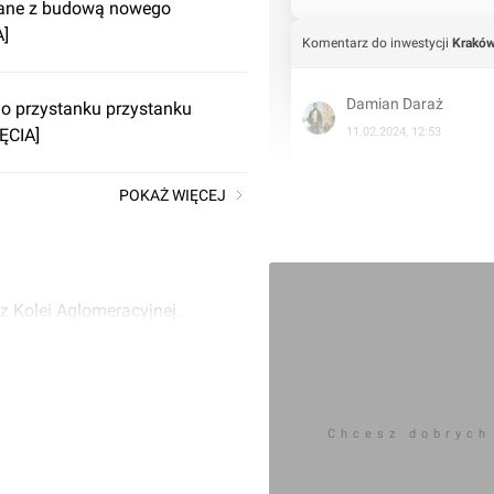
zane z budową nowego
A]
Komentarz do inwestycji
Kraków
Damian Daraż
o przystanku przystanku
ĘCIA]
11.02.2024, 12:53
&list=PLPhIJYh9RjQb1k
POKAŻ WIĘCEJ
z Kolei Aglomeracyjnej.
Chcesz dobrych