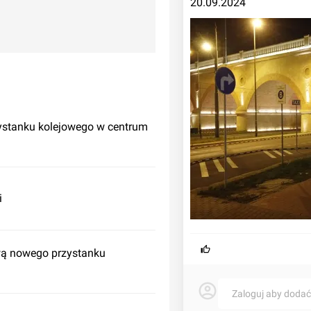
20.09.2024
ystanku kolejowego w centrum
i
wą nowego przystanku
Zaloguj aby doda