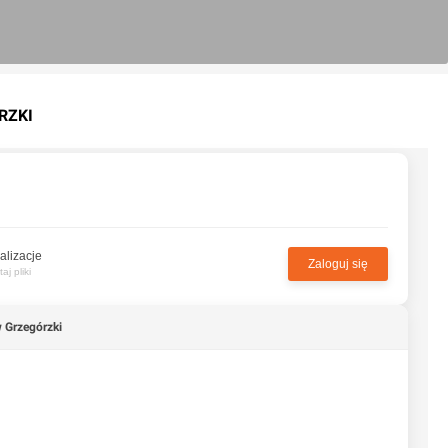
RZKI
alizacje
Zaloguj się
j pliki
 Grzegórzki