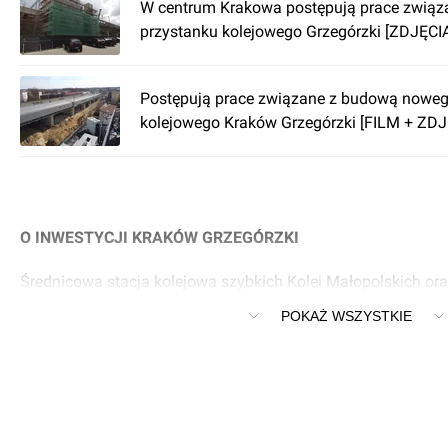
W centrum Krakowa postępują prace zwią
przystanku kolejowego Grzegórzki [ZDJĘCI
Postępują prace związane z budową noweg
kolejowego Kraków Grzegórzki [FILM + ZDJ
O INWESTYCJI KRAKÓW GRZEGÓRZKI
Średnicowa stacja kolejowa szybkich Kolei Małopolskich ora
Kraków, Grzegórzki, ulica Grzegórzecka / Józefa Dietla
POKAŻ WSZYSTKIE