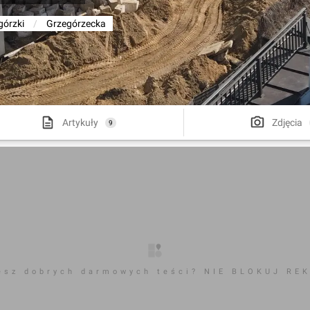
górzki
/
Grzegórzecka
Artykuły
Zdjęcia
9
esz dobrych darmowych teści? NIE BLOKUJ RE