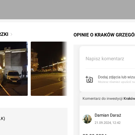
RZKI
OPINIE O KRAKÓW GRZEGÓ
Napisz komentarz
Dodaj zdjęcia lub wizu
Możesz również upuścić tuta
Komentarz do inwestycji
Kraków
Damian Daraż
LK)
21.09.2024, 12:42