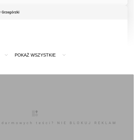
 Grzegórzki
KmHvKpQfi-5k7lrn7hL
POKAŻ WSZYSTKIE
 darmowych teści? NIE BLOKUJ REKLAM