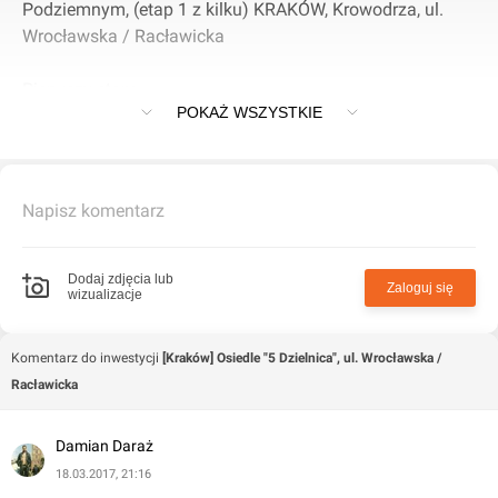
Podziemnym, (etap 1 z kilku) KRAKÓW, Krowodrza, ul.
Wrocławska / Racławicka
Pierwszy etap:
POKAŻ WSZYSTKIE
Mieszkania - 187
Metraż: 26m2 - 66m2
1 pokojowe: 26m2 - 35m2
Napisz komentarz
2 pokojowe: 38m2 - 45m2
3 pokojowe: 59m2 - 66m2
Dodaj zdjęcia lub
Zaloguj się
wizualizacje
Lokale usługowo handlowe na parterze budynku
Parking Podziemny - Komórki Lokatorskie
Wysoki Standard
Komentarz do inwestycji
[Kraków] Osiedle "5 Dzielnica", ul. Wrocławska /
Racławicka
Damian Daraż
18.03.2017, 21:16