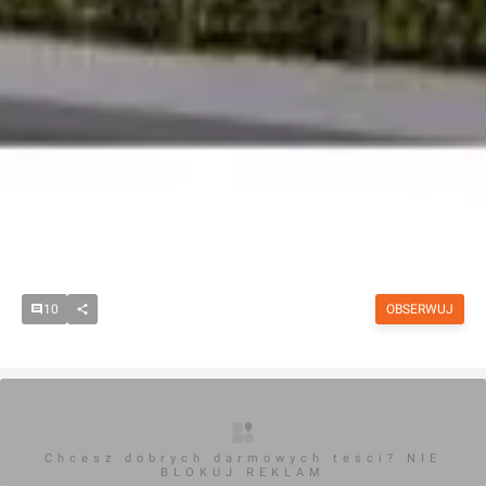
10
OBSERWUJ
Chcesz dobrych darmowych teści? NIE
BLOKUJ REKLAM