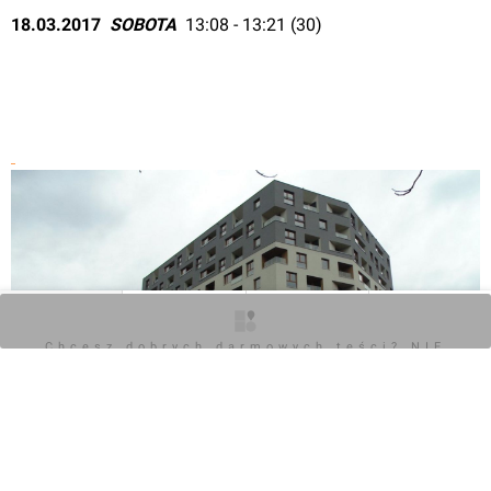
18.03.2017  
SOBOTA 
 13:08 - 13:21 (30)
O inwestycji
Zdjęcia
Wizualizacje
Opinie
Chcesz dobrych darmowych teści? NIE
BLOKUJ REKLAM