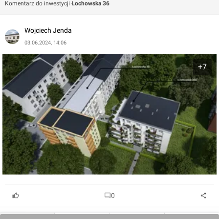
Komentarz do inwestycji
Łochowska 36
Inwestycja Łochowska 36 daje możliwość zamieszkania
w pięknych, komfortowych wnętrzach, w budynkach
Wojciech Jenda
wykończonych z najwyższą starannością z wysokiej
03.06.2024, 14:06
jakości materiałów. W budynkach zapewnione są
wszelkie udogodnienia jak winda, garaż podziemny,
+7
komórki lokatorskie, plac zabaw dla dzieci i
zagospodarowany teren zielony.
0