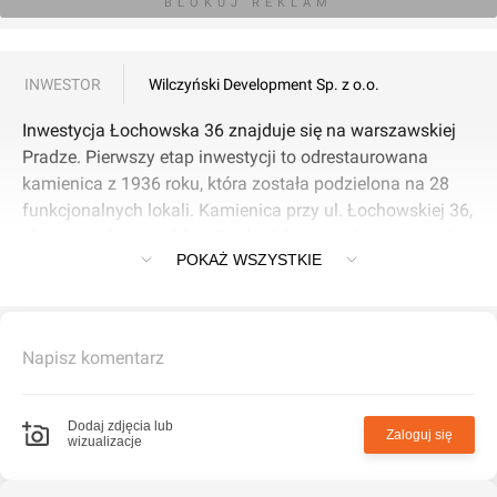
BLOKUJ REKLAM
INWESTOR
Wilczyński Development Sp. z o.o.
Inwestycja Łochowska 36 znajduje się na warszawskiej
Pradze. Pierwszy etap inwestycji to odrestaurowana
kamienica z 1936 roku, która została podzielona na 28
funkcjonalnych lokali. Kamienica przy ul. Łochowskiej 36,
ujęta w gminnej ewidencji zabytków, została gruntownie
POKAŻ WSZYSTKIE
wyremontowana z zachowaniem historycznego
charakteru.
W drugim etapie inwestycji powstał budynek w drugiej
Napisz komentarz
linii zabudowy. W nowoczesnym, energooszczędnym
budynku mieści się 47 lokali. Dostępne są mieszkania
różnej wielkości: kawalerki, mieszkania dwupokojowe i
Dodaj zdjęcia lub
Zaloguj się
wizualizacje
trzypokojowe z aneksami kuchennymi lub oddzielną
kuchnią o powierzchni od 25 do 79 mkw.