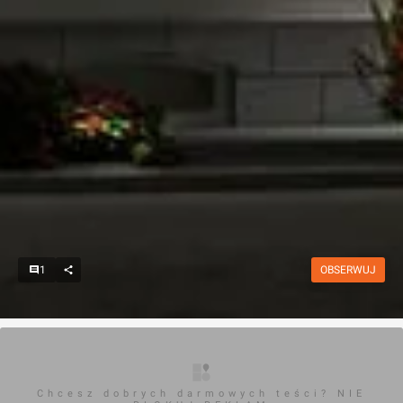
1
OBSERWUJ
Chcesz dobrych darmowych teści? NIE