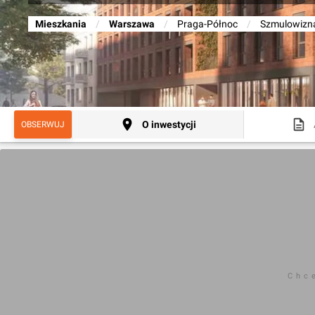
Mieszkania
/
Warszawa
/
Praga-Północ
/
Szmulowizn
O inwestycji
OBSERWUJ
Chc