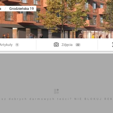
a
/
Grodzieńska 19
Artykuły
Zdjęcia
1
22
esz dobrych darmowych teści? NIE BLOKUJ RE