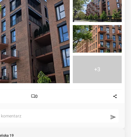
+3
0
ć komentarz
eńska 19