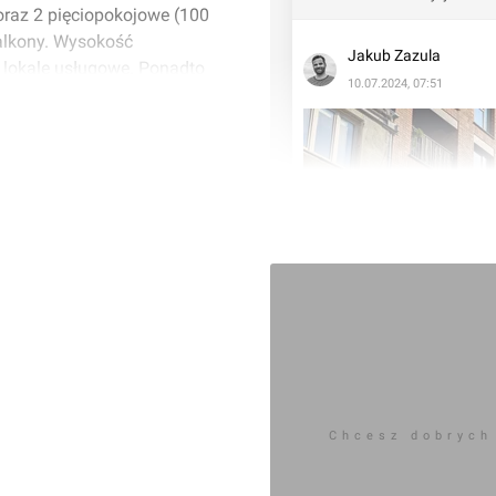
 oraz 2 pięciopokojowe (100
balkony. Wysokość
Jakub Zazula
y lokale usługowe. Ponadto
10.07.2024, 07:51
zainstalowania stacji
rownię/wózkarnię, stojaki na
Chcesz dobrych