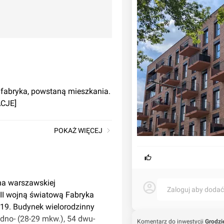
 fabryka, powstaną mieszkania.
ACJE]
POKAŻ WIĘCEJ
 na warszawskiej
Zaloguj aby doda
 II wojną światową Fabryka
 19. Budynek wielorodzinny
edno- (28-29 mkw.), 54 dwu-
Komentarz do inwestycji
Grodzi