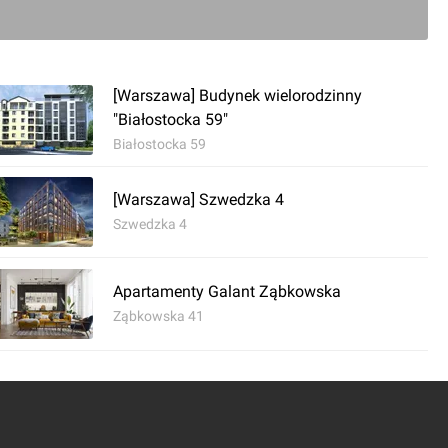
ć komentarz
[Warszawa] Budynek wielorodzinny
eńska 19
"Białostocka 59"
Białostocka 59
[Warszawa] Szwedzka 4
Szwedzka 4
Apartamenty Galant Ząbkowska
Ząbkowska 41