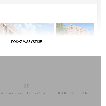
POKAŻ WSZYSTKIE
 darmowych teści? NIE BLOKUJ REKLAM
0