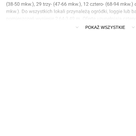
(38-50 mkw.), 29 trzy- (47-66 mkw.), 12 cztero- (68-94 mkw.)
mkw.). Do wszystkich lokali przynależą ogródki, loggie lub 
pomieszczeń wyniesie 2,64-3,49 m. Ofertę uzupełniają czter
deweloper zaplanował garaż podziemny (istnieje możliwość 
POKAŻ WSZYSTKIE
ładowania pojazdów elektrycznych), dziedziniec, windę, rowe
rowery, a także ochronę i monitoring.