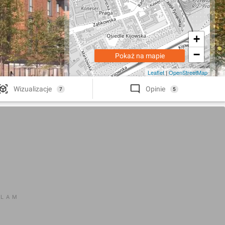
+
−
Pokaż na mapie
Leaflet
|
OpenStreetMap
Wizualizacje
Opinie
7
5
KLAM