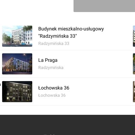
Zaloguj aby doda
Budynek mieszkalno-usługowy
Komentarz do inwestycji
Grodzi
"Radzymińska 33"
Radzymińska 33
Jakub Zazula
22.06.2020, 09:40
La Praga
Radzymińska
a
Łochowska 36
Łochowska 36