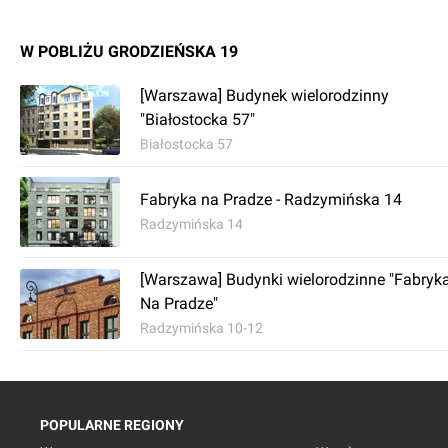
W POBLIŻU GRODZIEŃSKA 19
[Warszawa] Budynek wielorodzinny
"Białostocka 57"
Białostocka 57
Fabryka na Pradze - Radzymińska 14
Radzymińska 14
[Warszawa] Budynki wielorodzinne "Fabryk
Na Pradze"
Radzymińska 10-12
POPULARNE REGIONY