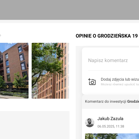
OPINIE O GRODZIEŃSKA 19
Napisz komentarz
Dodaj zdjęcia lub wizu
Możesz również upuścić tuta
Komentarz do inwestycji
Grodzi
Jakub Zazula
06.05.2025, 11:38