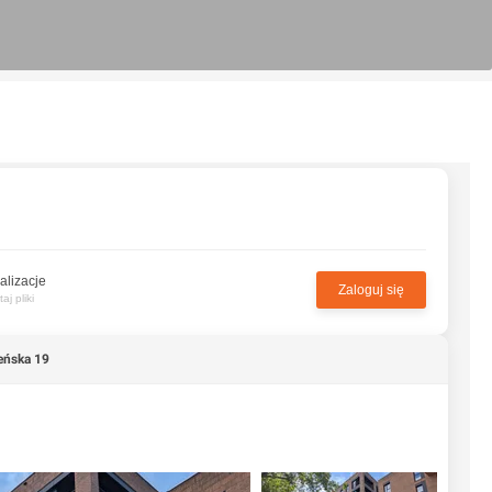
alizacje
Zaloguj się
j pliki
eńska 19