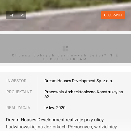
1
OBSERWUJ
Chcesz dobrych darmowych teści? NIE
BLOKUJ REKLAM
INWESTOR
Dream Houses Development Sp. z o.o.
PROJEKTANT
Pracownia Architektoniczno-Konstrukcyjna
A2
REALIZACJA
IV kw. 2020
Dream Houses Development realizuje przy ulicy
Ludwinowskiej na Jeziorkach Północnych, w dzielnicy