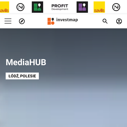
MediaHUB
ŁÓDŹ
, POLESIE