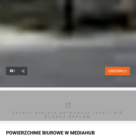
1
OBSERWUJ
Chcesz dobrych darmowych teści? NIE
BLOKUJ REKLAM
POWIERZCHNIE BIUROWE W
MEDIAHUB