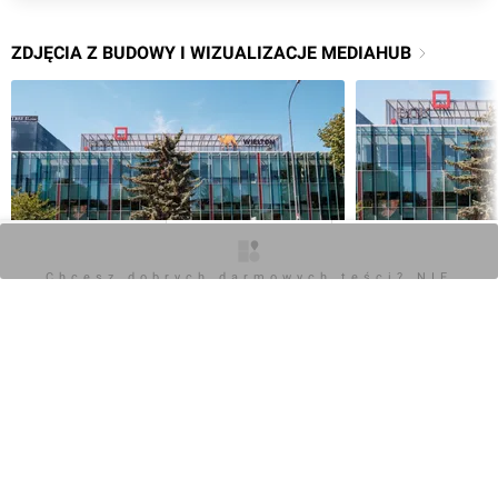
ZDJĘCIA Z BUDOWY I WIZUALIZACJE MEDIAHUB
O inwestycji
Zdjęcia
Opinie
Chcesz dobrych darmowych teści? NIE
BLOKUJ REKLAM
Inwestycja MediaHUB znajduje się w Łódź przy Łąkowa
29
POKAŻ WSZYSTKIE
Napisz komentarz