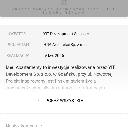
Chcesz dobrych darmowych teści? NIE
BLOKUJ REKLAM
INWESTOR
YIT Development Sp. z o.o.
PROJEKTANT
HRA Architekci Sp. z o.o.
REALIZACJA
IV kw. 2026
Meri Apartamenty to inwestycja realizowana przez YIT
Development Sp. z o.o. w Gdańsku, przy ul. Nowotnej.
Projekt inspirowany jest fińskim stylem życia -
zrównoważonym, bliskim naturze i komfortowym.
POKAŻ WSZYSTKIE
Najważniejsze informacje o inwestycji:
Liczba mieszkań: 105 (w I etapie), rozmieszczonych na 5
kondygnacjach nadziemnych.
Napisz komentarz