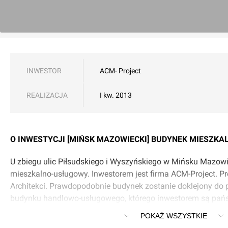
INWESTOR
ACM- Project
REALIZACJA
I kw. 2013
O INWESTYCJI [MIŃSK MAZOWIECKI] BUDYNEK MIESZKA
U zbiegu ulic Piłsudskiego i Wyszyńskiego w Mińsku Mazo
mieszkalno-usługowy. Inwestorem jest firma ACM-Project. P
Architekci. Prawdopodobnie budynek zostanie doklejony do
budynku handlowo-usługowego, którego inwestorem są pańs
Sadowscy
POKAŻ WSZYSTKIE