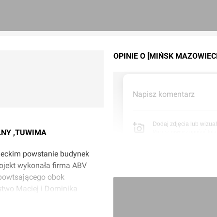
OPINIE O [MIŃSK MAZOWIE
Napisz komentarz
Dodaj zdjęcia lub wizual
LNY ,TUWIMA
Możesz również upuścić tutaj 
wieckim powstanie budynek
rojekt wykonała firma ABV
 powtsającego obok
two Maciej i Dominika