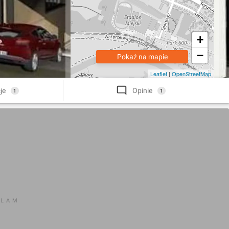
+
−
Pokaż na mapie
Leaflet
|
OpenStreetMap
je
Opinie
1
1
KLAM