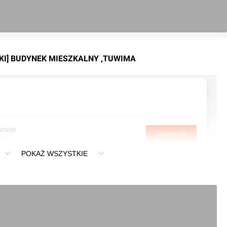
CKI] BUDYNEK MIESZKALNY ,TUWIMA
izacje
Zaloguj się
pliki
POKAŻ WSZYSTKIE