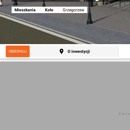
Mieszkania
/
Koło
/
Grzegorzew
O inwestycji
OBSERWUJ
Chc