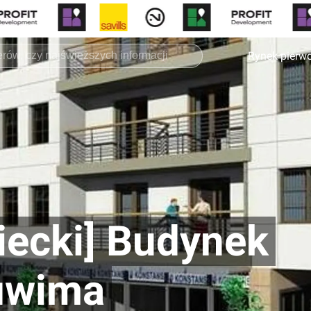
Rynek pierw
ecki] Budynek
uwima