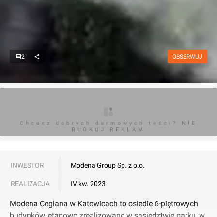
2
OBSERWUJ
Chcesz dobrych darmowych teści? NIE
BLOKUJ REKLAM
INWESTOR
Modena Group Sp. z o.o.
REALIZACJA
IV kw. 2023
Modena Ceglana w Katowicach to osiedle 6-piętrowych
budynków, etapowo zrealizowane w sąsiedztwie parku, w