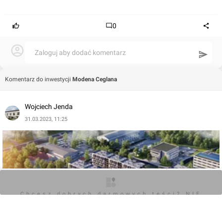
0
Zaloguj aby dodać komentarz
Komentarz do inwestycji
Modena Ceglana
Wojciech Jenda
31.03.2023, 11:25
O inwestycji
Zdjęcia
Wizualizacje
Opinie
Chcesz dobrych darmowych teści? NIE
BLOKUJ REKLAM