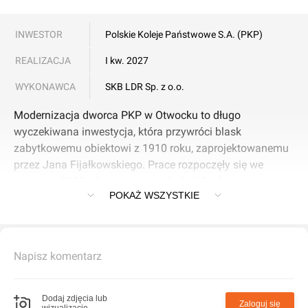
INWESTOR
Polskie Koleje Państwowe S.A. (PKP)
REALIZACJA
I kw. 2027
WYKONAWCA
SKB LDR Sp. z o.o.
Modernizacja dworca PKP w Otwocku to długo
wyczekiwana inwestycja, która przywróci blask
zabytkowemu obiektowi z 1910 roku, zaprojektowanemu
przez Jana Fijałkowskiego. Prace rozpoczęły się we
wrześniu 2025 roku i potrwają około 1,5 roku. Inwestycję
POKAŻ WSZYSTKIE
realizuje PKP S.A., a wykonawcą jest firma SKB LDR Sp. z
o.o. Koszt modernizacji wynosi około 22 mln zł i jest
finansowany ze środków własnych PKP.
Napisz komentarz
Zakres prac:
Renowacja elewacji w kolorze jasnobeżowym z
Dodaj zdjęcia lub
Zaloguj się
wizualizacje