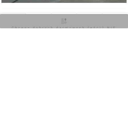
0
O inwestycji
Artykuły
Zdjęcia
Wizualizacje
Opinie
Chcesz dobrych darmowych teści? NIE
Zaloguj aby dodać komentarz
BLOKUJ REKLAM
Komentarz do inwestycji
Moja Północna
mickam
17.03.2024, 10:24
+3