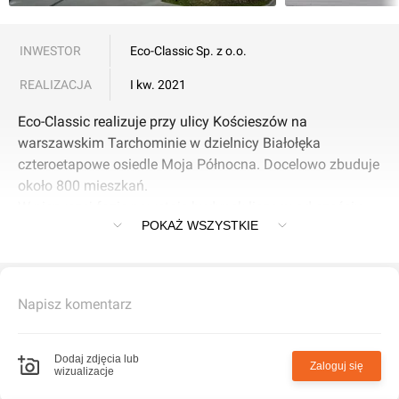
INWESTOR
Eco-Classic Sp. z o.o.
REALIZACJA
I kw. 2021
Eco-Classic realizuje przy ulicy Kościeszów na
warszawskim Tarchominie w dzielnicy Białołęka
czteroetapowe osiedle Moja Północna. Docelowo zbuduje
około 800 mieszkań.
W pierwszej fazie powstaje budynek liczący od sześciu
POKAŻ WSZYSTKIE
do dziewięciu kondygnacji nadziemnych. Znajdzie się w
nim 125 mieszkań – od 29-metrowych kawalerek do 78-
metrowych lokali czteropokojowych. Do wszystkich
przynależą ogródki, tarasy, loggie lub balkony. Wysokość
Napisz komentarz
pomieszczeń wynosi 2,68 m.
W pierwszym etapie będzie dostępnych także osiem lokali
usługowych o powierzchniach 39-79 mkw. Deweloper
Dodaj zdjęcia lub
Zaloguj się
wizualizacje
zaplanował jest od strony ul. Kościeszów, na parterze i