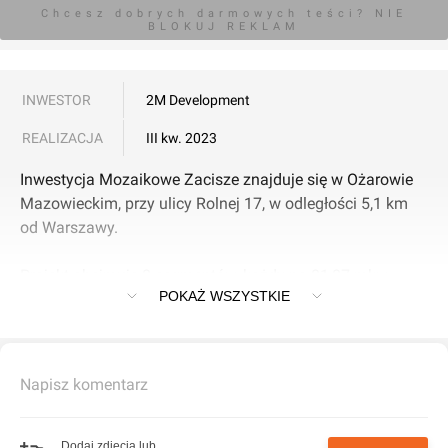
Chcesz dobrych darmowych teści? NIE
BLOKUJ REKLAM
INWESTOR
2M Development
REALIZACJA
III kw. 2023
Inwestycja Mozaikowe Zacisze znajduje się w Ożarowie
Mazowieckim, przy ulicy Rolnej 17, w odległości 5,1 km
od Warszawy.
Projekt obejmuje 8 segmentów, każdy po 81,87 mkw.
POKAŻ WSZYSTKIE
Właściciele mają do dyspozycji dodatkową przestrzeń w
postaci poddasza, którą można zaadaptować w ramach
własnej aranżacji. Do każdego segmentu przynależy tzw.
rodzinne - podwójne, zewnętrzne miejsce postojowe.
Napisz komentarz
Każdy z mieszkańców ma do dyspozycji własny ogródek.
Dodaj zdjęcia lub