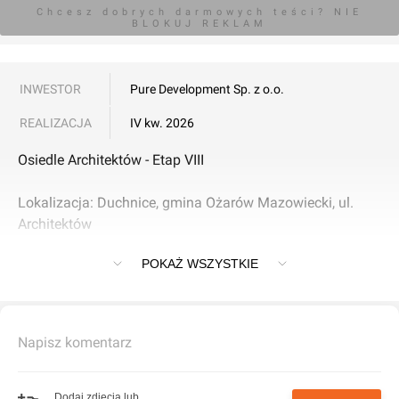
Chcesz dobrych darmowych teści? NIE
BLOKUJ REKLAM
INWESTOR
Pure Development Sp. z o.o.
REALIZACJA
IV kw. 2026
Osiedle Architektów - Etap VIII
Lokalizacja: Duchnice, gmina Ożarów Mazowiecki, ul.
Architektów
POKAŻ WSZYSTKIE
Etap VIII to kontynuacja popularnej inwestycji Osiedle
Architektów, realizowanej przez Pure Development w
podwarszawskich Duchnicach. Projekt łączy nowoczesne
budownictwo z ekologicznymi rozwiązaniami i
Napisz komentarz
komfortem życia w zielonym otoczeniu.
Charakterystyka inwestycji
Dodaj zdjęcia lub