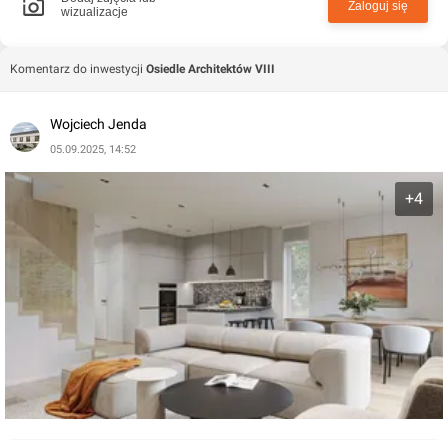
Zaloguj się
wizualizacje
Liczba domów: 12 lokali mieszkalnych w 6 budynkach
Komentarz do inwestycji
Osiedle Architektów VIII
Powierzchnia: od 119,35 do 137,35 mkw.
Wojciech Jenda
Układ: 5-pokojowe segmenty z ogródkami (do 220 mkw.)
05.09.2025, 14:52
Kondygnacje: 2 naziemne (parter + piętro), bez podziemia
+4
Wysokość pomieszczeń: 280 cm
Standard i ekologia
Wentylacja mechaniczna z rekuperacją
100% ogrzewania podłogowego
Pompa ciepła - niskotemperaturowe, energooszczędne