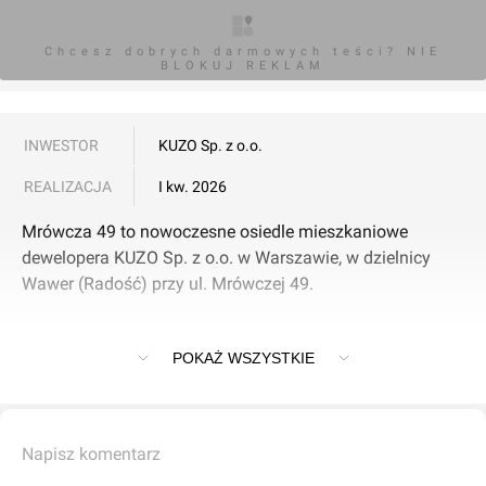
Chcesz dobrych darmowych teści? NIE
BLOKUJ REKLAM
INWESTOR
KUZO Sp. z o.o.
REALIZACJA
I kw. 2026
Mrówcza 49 to nowoczesne osiedle mieszkaniowe
dewelopera KUZO Sp. z o.o. w Warszawie, w dzielnicy
Wawer (Radość) przy ul. Mrówczej 49.
POKAŻ WSZYSTKIE
Charakterystyka projektu
Inwestycja obejmuje sześć budynków jednorodzinnych w
zabudowie bliźniaczej (4 jednolokalowe i 2 dwulokalowe),
Napisz komentarz
oferując łącznie 8 domów o powierzchniach 163-177