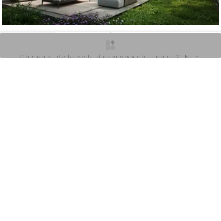
0
O inwestycji
Zdjęcia
Wizualizacje
Opinie
Chcesz dobrych darmowych teści? NIE
BLOKUJ REKLAM
Zaloguj aby dodać komentarz
POKAŻ WSZYSTKIE
Chcesz dobrych darmowych teści? NIE
BLOKUJ REKLAM