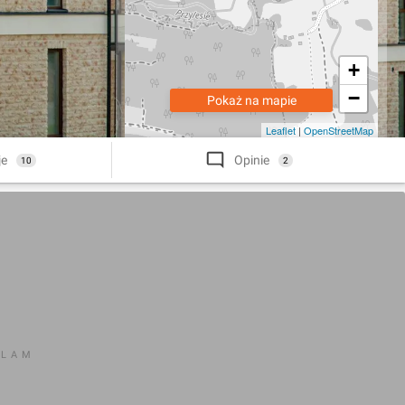
+
−
Pokaż na mapie
Leaflet
|
OpenStreetMap
je
Opinie
10
2
KLAM