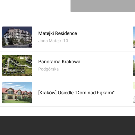
Matejki Residence
Jana Matejki 10
Panorama Krakowa
Podgórska
Zaloguj aby dodać 
[Kraków] Osiedle "Dom nad Łąkami"