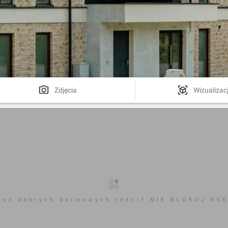
Zdjęcia
Wizualizac
esz dobrych darmowych teści? NIE BLOKUJ RE