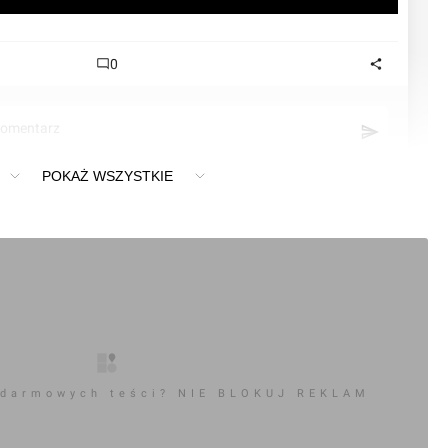
0
komentarz
POKAŻ WSZYSTKIE
rzach
 darmowych teści? NIE BLOKUJ REKLAM