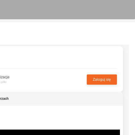
izacje
Zaloguj się
pliki
rzach