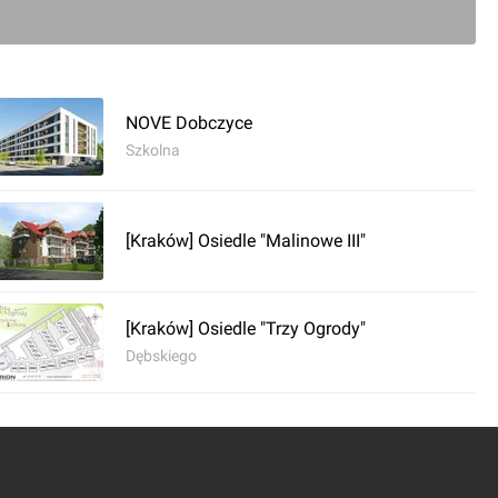
+7
NOVE Dobczyce
Szkolna
0
[Kraków] Osiedle "Malinowe III"
komentarz
[Kraków] Osiedle "Trzy Ogrody"
Dębskiego