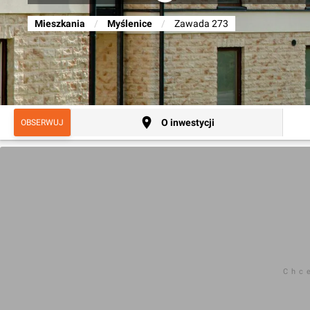
Mieszkania
/
Myślenice
/
Zawada 273
O inwestycji
OBSERWUJ
Chc