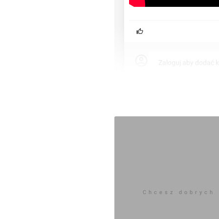
Zaloguj aby dodać 
Komentarz do inwestycji
Na Wzgó
Wojciech Jenda
27.05.2024, 13:31
Chcesz dobrych