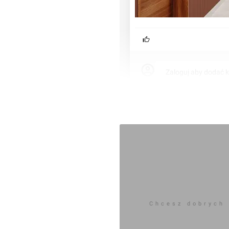
cywilnego i ma charakter
ie internetowej: www.
Zaloguj aby dodać 
Chcesz dobrych