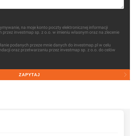
mywanie, na moje konto poczty elektronicznej informacji
przez investmap sp. z o.o. w imieniu własnym oraz na zlecenie
anie podanych przeze mnie danych do investmap.pl w celu
dacji oraz przetwarzaniu przez investmap sp. z o.o. do celów
ZAPYTAJ