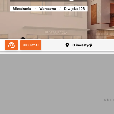
Mieszkania
/
Warszawa
/
Drwęcka 12B
O inwestycji
OBSERWUJ
Chc