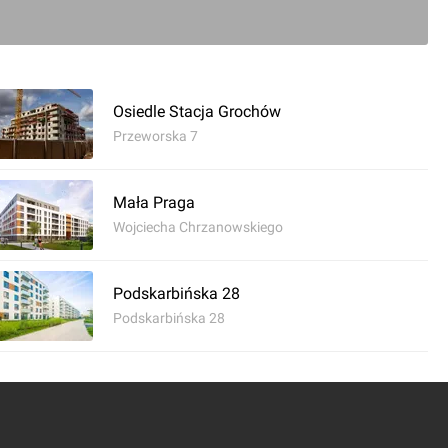
Osiedle Stacja Grochów
Przeworska 7
Mała Praga
Wojciecha Chrzanowskiego
Podskarbińska 28
Podskarbińska 28