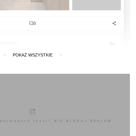
0
komentarz
POKAŻ WSZYSTKIE
 darmowych teści? NIE BLOKUJ REKLAM