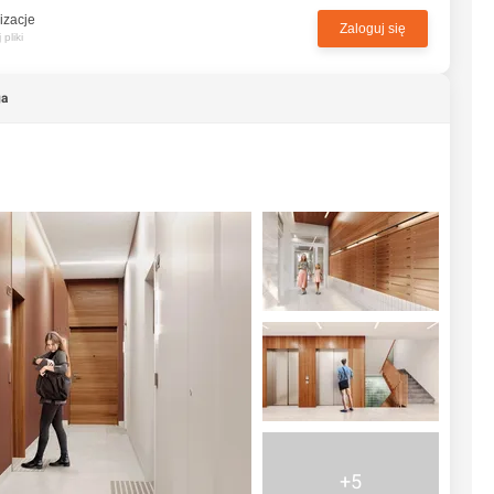
izacje
Zaloguj się
pliki
ga
+5