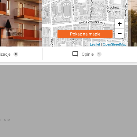
+
−
Pokaż na mapie
Leaflet
|
OpenStreetMap
izacje
Opinie
8
1
KLAM