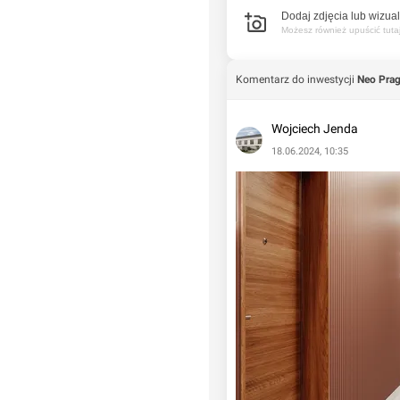
Dodaj zdjęcia lub wizual
zną przestrzeń codziennego
Możesz również upuścić tutaj 
ową, stacje ładowania
ery, wspierające
Komentarz do inwestycji
Neo Pra
 zostaną wyposażone w
 m.in. zdalne sterowanie
zczeniu mieszkania oraz
Wojciech Jenda
twa.
18.06.2024, 10:35
tacji metra Mińska
w.
 samochodów elektrycznych