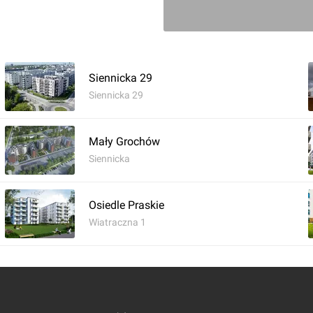
Siennicka 29
Siennicka 29
Mały Grochów
Siennicka
Osiedle Praskie
Wiatraczna 1