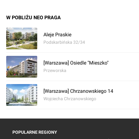
W POBLIŻU NEO PRAGA
Aleje Praskie
Podskarbińska 32/34
[Warszawa] Osiedle "Mieszko"
Przeworska
[Warszawa] Chrzanowskiego 14
Wojciecha Chrzanowskiego
POPULARNE REGIONY