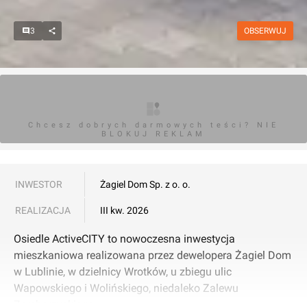
3
OBSERWUJ
Chcesz dobrych darmowych teści? NIE
BLOKUJ REKLAM
INWESTOR
Żagiel Dom Sp. z o. o.
REALIZACJA
III kw. 2026
Osiedle ActiveCITY to nowoczesna inwestycja
mieszkaniowa realizowana przez dewelopera Żagiel Dom
w Lublinie, w dzielnicy Wrotków, u zbiegu ulic
Wapowskiego i Wolińskiego, niedaleko Zalewu
Zemborzyckiego.