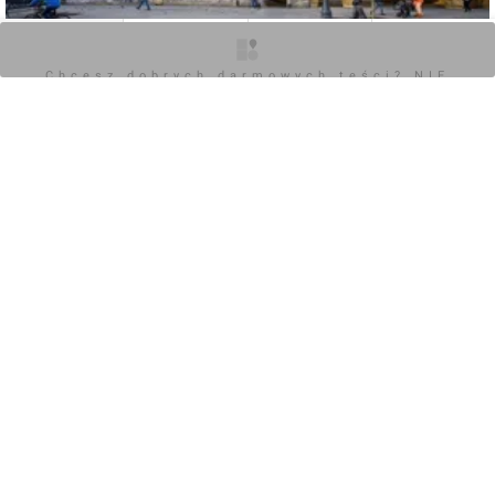
O inwestycji
Artykuły
Zdjęcia
Opinie
Chcesz dobrych darmowych teści? NIE
BLOKUJ REKLAM
0
Zaloguj aby dodać komentarz
POKAŻ WSZYSTKIE
Chcesz dobrych darmowych teści? NIE
BLOKUJ REKLAM