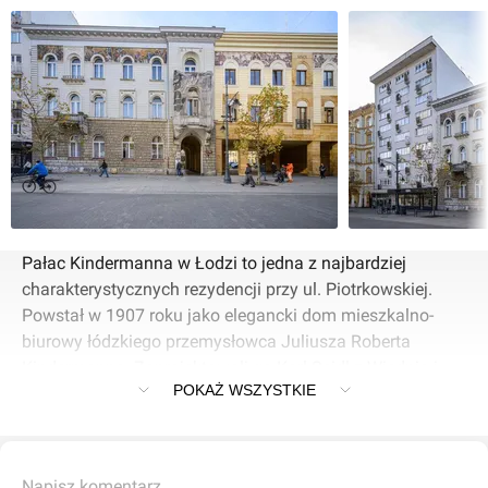
Pałac Kindermanna w Łodzi to jedna z najbardziej
charakterystycznych rezydencji przy ul. Piotrkowskiej.
Powstał w 1907 roku jako elegancki dom mieszkalno-
biurowy łódzkiego przemysłowca Juliusza Roberta
Kindermanna. Zaprojektowali go Karl Seidl z Wiednia i
POKAŻ WSZYSTKIE
Gustaw Landau-Gutenteger, czerpiąc z włoskiego
renesansu. Najbardziej rozpoznawalnym elementem
budynku jest mozaikowy fryz z 1909 roku – dzieło
weneckiej pracowni Antonia Salviatiego, przedstawiające
Napisz komentarz