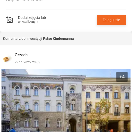
alegorie związane z przemysłem i handlem. Elewacja
frontowa, z półkolistymi oknami i wysokim boniowanym
parterem, zachowała się do dziś niemal w niezmienionej
Dodaj zdjęcia lub
Zaloguj się
wizualizacje
formie.
Komentarz do inwestycji
Pałac Kindermanna
Orzech
29.11.2025, 23:05
+4