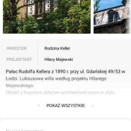
INWESTOR
Rodzina Keller
PROJEKTANT
Hilary Majewski
Pałac Rudolfa Kellera z 1890 r. przy ul. Gdańskiej 49/53 w
Łodzi. Luksusowa willa według projektu Hilarego
Majewskiego.
Obiekt z bogatym detalem architektonicznym w stylu
neorenesansu północnego. Właściciele zmieniali się na
POKAŻ WSZYSTKIE
przestrzeni lat.
Obecnie obiekt niszczeje i jest przedmiotem działań
społecznych mających na celu jego ocalenie. Budynek
wpisany do rejestru zabytków.