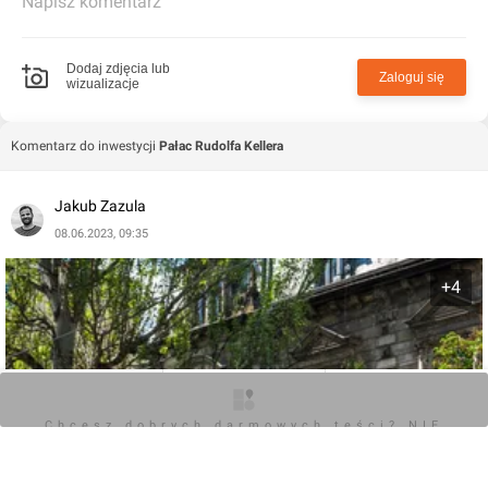
Napisz komentarz
Dodaj zdjęcia lub
Zaloguj się
wizualizacje
Komentarz do inwestycji
Pałac Rudolfa Kellera
Jakub Zazula
08.06.2023, 09:35
+4
O inwestycji
Zdjęcia
Opinie
Chcesz dobrych darmowych teści? NIE
BLOKUJ REKLAM