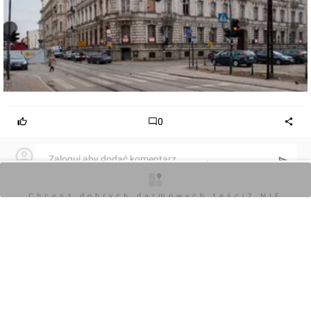
0
Zaloguj aby dodać komentarz
O inwestycji
Zdjęcia
Opinie
Komentarz do inwestycji
Chcesz dobrych darmowych teści? NIE
Kamienica Wólczańska 18
BLOKUJ REKLAM
Jakub Zazula
25.04.2022, 17:20
+4