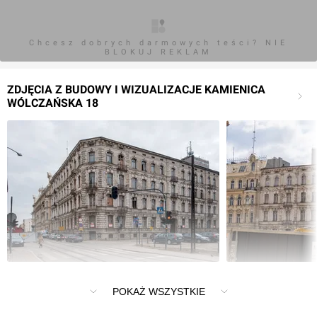
Chcesz dobrych darmowych teści? NIE
BLOKUJ REKLAM
ZDJĘCIA Z BUDOWY I WIZUALIZACJE KAMIENICA
WÓLCZAŃSKA 18
Kamienica narożna - Wólczańska 18 / Zielona 10a
POKAŻ WSZYSTKIE