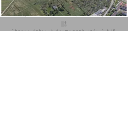
O inwestycji
Artykuły
Zdjęcia
Wizualizacje
Opinie
0
Chcesz dobrych darmowych teści? NIE
BLOKUJ REKLAM
Zaloguj aby dodać komentarz
Komentarz do inwestycji
Panattoni Park Tricity North
Wojciech Jenda
13.06.2024, 10:26