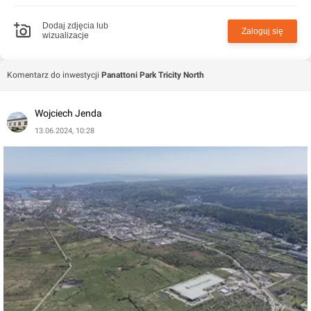
odległości niewiele ponad 20 km od lotniska, tylko 8 km
od Portu Gdyńskiego oraz głębokowodnego terminala
Dodaj zdjęcia lub
Zaloguj się
wizualizacje
kontenerowego w Gdyni. Taka lokalizacja hal
magazynowych pozwala na prowadzenie sprawnej
dystrybucji nie tylko w regionie, ale także na rynku
Komentarz do inwestycji
Panattoni Park Tricity North
międzynarodowym, zwłaszcza że znajduje się na szlaku
dwóch ważnych paneuropejskich korytarzy
Wojciech Jenda
transportowych.
13.06.2024, 10:28