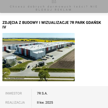
Chcesz dobrych darmowych teści? NIE
BLOKUJ REKLAM
ZDJĘCIA Z BUDOWY I WIZUALIZACJE 7R PARK GDAŃSK
IV
INWESTOR
7R S.A.
REALIZACJA
II kw. 2025