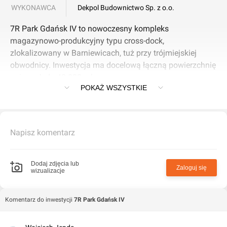
WYKONAWCA
Dekpol Budownictwo Sp. z o.o.
7R Park Gdańsk IV to nowoczesny kompleks
magazynowo-produkcyjny typu cross-dock,
zlokalizowany w Barniewicach, tuż przy trójmiejskiej
obwodnicy. Inwestycja ma docelową łączną powierzchnię
najmu około 40 000 mkw.
POKAŻ WSZYSTKIE
Pierwszy etap (zakończony w pierwszym kwartale 2025
r.) obejmował magazyn o powierzchni 10 000 mkw., wiaty
kurierskie o powierzchni 2 100 mkw. oraz budynek
Napisz komentarz
biurowy o powierzchni 1 000 mkw.
Drugi etap inwestycji, oddany do użytku w połowie 2025
Dodaj zdjęcia lub
Zaloguj się
wizualizacje
roku, zwiększył powierzchnię magazynową o kolejne
około 30 000 mkw., tworząc nowoczesne przestrzenie dla
branży produkcyjnej i logistycznej.
Komentarz do inwestycji
7R Park Gdańsk IV
Kluczowe cechy i rozwiązania techniczne: