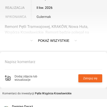
REALIZACJA
II kw. 2026
WYKONAWCA
Gulermak
Remont Pętli Tramwajowej, KRAKÓW, Nowa Huta,
Wzgórza Krzesławickie. Remont będzie polegał na
wymianie szyn, za równo na dużej, jak i małej pętli.
POKAŻ WSZYSTKIE
Napisz komentarz
Dodaj zdjęcia lub
Zaloguj się
wizualizacje
Komentarz do inwestycji
Pętla Wzgórza Krzesławickie
Damian Daraż