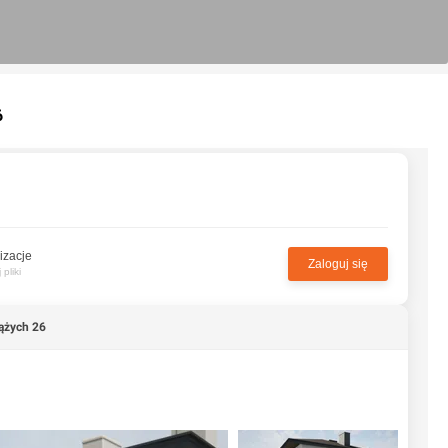
6
izacje
Zaloguj się
pliki
ążych 26