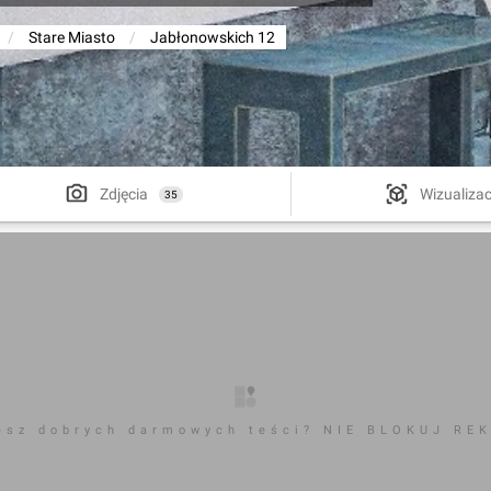
/
Stare Miasto
/
Jabłonowskich 12
Zdjęcia
Wizualizac
35
esz dobrych darmowych teści? NIE BLOKUJ RE