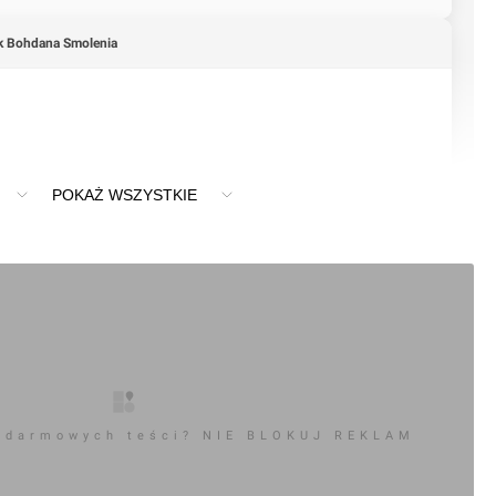
 Bohdana Smolenia
POKAŻ WSZYSTKIE
 darmowych teści? NIE BLOKUJ REKLAM
+6