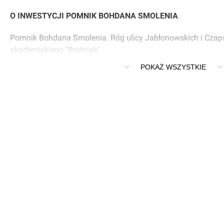
O INWESTYCJI POMNIK BOHDANA SMOLENIA
Pomnik Bohdana Smolenia. Róg ulicy Jabłonowskich i Czaps
akademickiego "Bratniak"
Kraków, Śródmieście, ulica Jabłonowskich 12
POKAŻ WSZYSTKIE