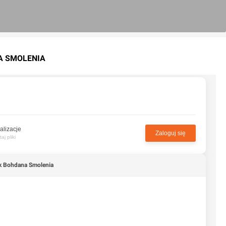
A SMOLENIA
alizacje
Zaloguj się
j pliki
 Bohdana Smolenia