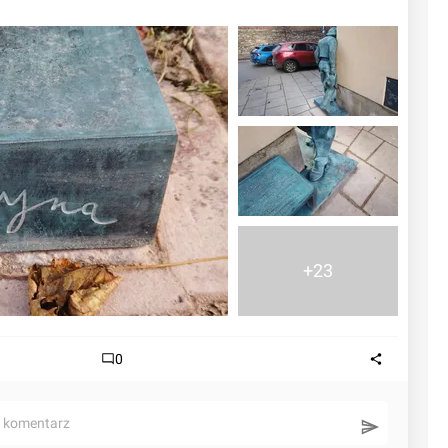
+23
0
ć komentarz