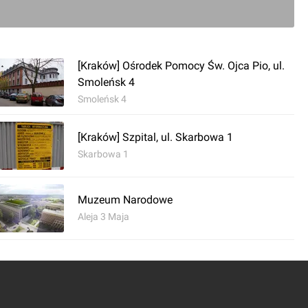
0
[Kraków] Ośrodek Pomocy Św. Ojca Pio, ul.
Smoleńsk 4
ć komentarz
Smoleńsk 4
[Kraków] Szpital, ul. Skarbowa 1
 Bohdana Smolenia
Skarbowa 1
Muzeum Narodowe
Aleja 3 Maja