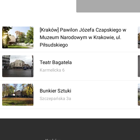
[Kraków] Pawilon Józefa Czapskiego w
Muzeum Narodowym w Krakowie, ul.
Zaloguj aby doda
Piłsudskiego
Teatr Bagatela
Komentarz do inwestycji
Pomnik
Karmelicka 6
Damian Daraż
20.01.2023, 18:59
Bunkier Sztuki
Szczepańska 3a