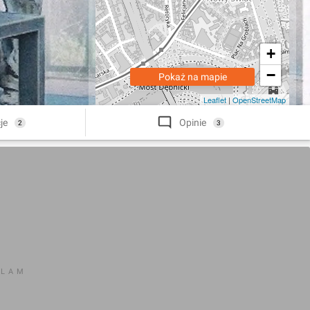
+
−
Pokaż na mapie
Leaflet
|
OpenStreetMap
je
Opinie
2
3
KLAM