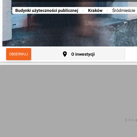
Budynki użyteczności publicznej
/
Kraków
/
Śródmieście
O inwestycji
OBSERWUJ
Chc