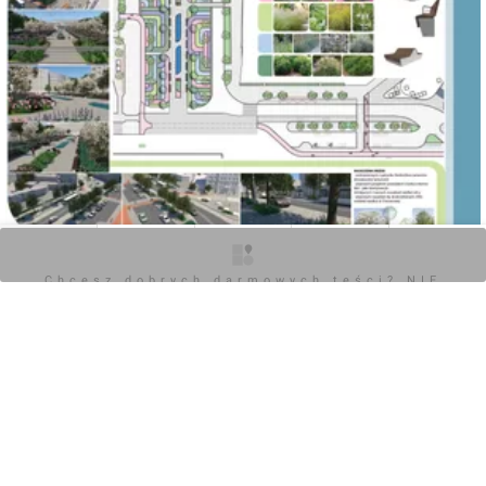
- zwiększenie priorytetu dla publicznego transportu
zbiorowego buspasami, uspokajając tym samym ruch
samochodowy, w szczególności tranzytowy na obszarze
placu Konstytucji;
- wyeksponowanie modernistycznej tkanki urbanistycznej
i historycznych budynków poprzez przemyślaną
ingerencję zielenią, w obszarze nowo zdefiniowanego
placu i wzdłuż przyległych ulic.
O inwestycji
Artykuły
Zdjęcia
Wizualizacje
Opinie
Chcesz dobrych darmowych teści? NIE
0
BLOKUJ REKLAM
Zaloguj aby dodać komentarz
Komentarz do inwestycji
Przebudowa Placu Konstytucji w Gdyni
Orzech