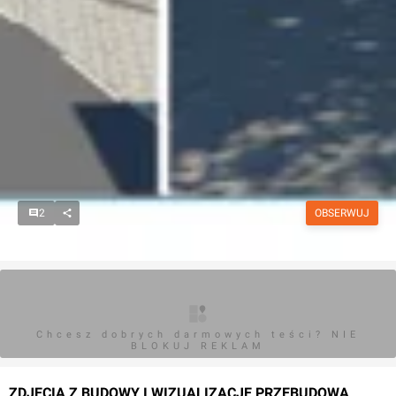
2
OBSERWUJ
Chcesz dobrych darmowych teści? NIE
BLOKUJ REKLAM
ZDJĘCIA Z BUDOWY I WIZUALIZACJE PRZEBUDOWA