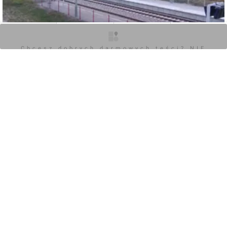
O inwestycji
Artykuły
Zdjęcia
Opinie
Chcesz dobrych darmowych teści? NIE
BLOKUJ REKLAM
0
Zaloguj aby dodać komentarz
Komentarz do inwestycji
Przebudowa przystanku Łódź Marysin