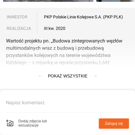
INWESTOR
PKP Polskie Linie Kolejowe S.A. (PKP PLK)
REALIZACJA
III kw. 2020
Wartość projektu pn. „Budowa zintegrowanych węzłów
multimodalnych wraz z budową i przebudową
przystanków kolejowych na terenie województwa
łódzkiego – z mijanką w rejonie przystanku Łódź
Marysin” to 49,3 mln zł netto. Zadanie jest
POKAŻ WSZYSTKIE
współfinansowane przez Unię Europejską w ramach
Regionalnego Programu Operacyjnego Województwa
Łódzkiego na lata 2014-2020.
Napisz komentarz
Dodaj zdjęcia lub
Zaloguj się
wizualizacje