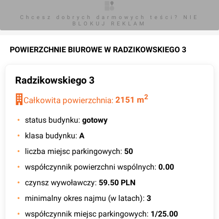
Chcesz dobrych darmowych teści? NIE
BLOKUJ REKLAM
POWIERZCHNIE BIUROWE W
RADZIKOWSKIEGO 3
Radzikowskiego 3
2
Całkowita powierzchnia:
2151
m
status budynku
:
gotowy
klasa budynku
:
A
liczba miejsc parkingowych
:
50
współczynnik powierzchni wspólnych
:
0.00
czynsz wywoławczy
:
59.50 PLN
minimalny okres najmu (w latach)
:
3
współczynnik miejsc parkingowych
:
1/25.00