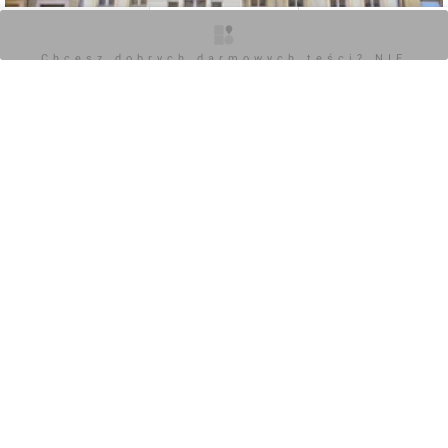
O inwestycji
Zdjęcia
Opinie
Chcesz dobrych darmowych teści? NIE
BLOKUJ REKLAM
0
Zaloguj aby dodać komentarz
POKAŻ WSZYSTKIE