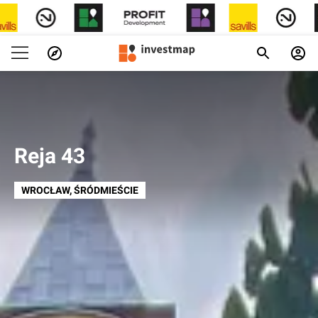
Reja 43
WROCŁAW
, ŚRÓDMIEŚCIE