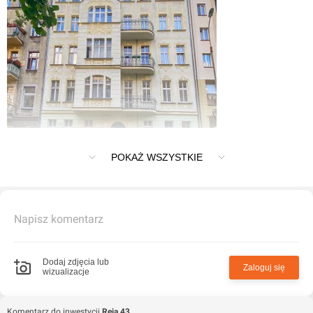
Inwestycja Reja 43 znajduje się w Wrocław przy Reja 43
POKAŻ WSZYSTKIE
Napisz komentarz
Dodaj zdjęcia lub
Zaloguj się
wizualizacje
Komentarz do inwestycji
Reja 43