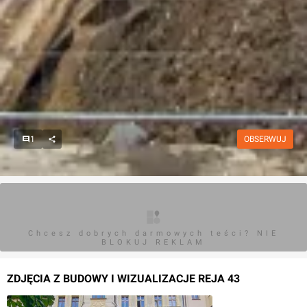
1
OBSERWUJ
Chcesz dobrych darmowych teści? NIE
BLOKUJ REKLAM
ZDJĘCIA Z BUDOWY I WIZUALIZACJE REJA 43