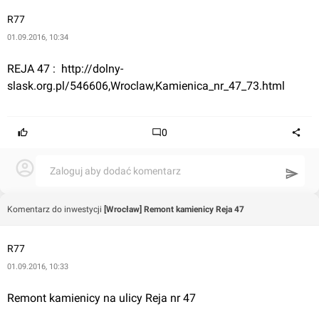
R77
01.09.2016, 10:34
REJA 47 :  
http://dolny-
slask.org.pl/546606,Wroclaw,Kamienica_nr_47_73.html
0
Zaloguj aby dodać komentarz
Komentarz do inwestycji
[Wrocław] Remont kamienicy Reja 47
R77
01.09.2016, 10:33
Remont kamienicy na ulicy Reja nr 47