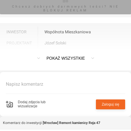
Chcesz dobrych darmowych teści? NIE
BLOKUJ REKLAM
INWESTOR
Wspólnota Mieszkaniowa
PROJEKTANT
Józef Solski
Remont kamienicy na ulicy Reja nr 47
POKAŻ WSZYSTKIE
Napisz komentarz
Dodaj zdjęcia lub
Zaloguj się
wizualizacje
Komentarz do inwestycji
[Wrocław] Remont kamienicy Reja 47