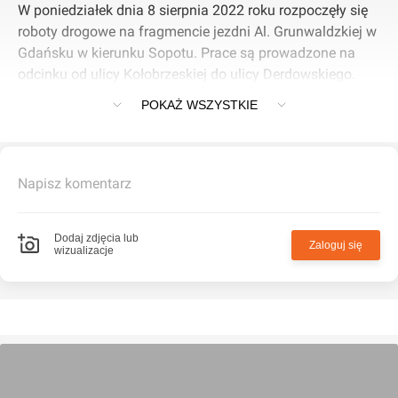
W poniedziałek dnia 8 sierpnia 2022 roku rozpoczęły się
roboty drogowe na fragmencie jezdni Al. Grunwaldzkiej w
Gdańsku w kierunku Sopotu. Prace są prowadzone na
odcinku od ulicy Kołobrzeskiej do ulicy Derdowskiego.
Koszt prac to ponad 3,2 mln zł.
POKAŻ WSZYSTKIE
Napisz komentarz
Dodaj zdjęcia lub
Zaloguj się
wizualizacje