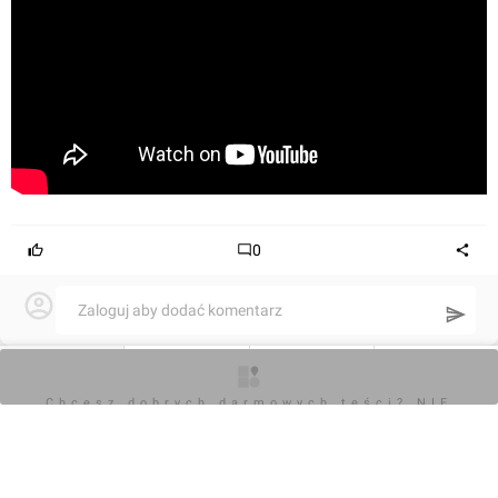
0
Zaloguj aby dodać komentarz
Komentarz do inwestycji
Rynek Główny
O inwestycji
Artykuły
Zdjęcia
Opinie
Chcesz dobrych darmowych teści? NIE
BLOKUJ REKLAM
Damian Daraż
15.01.2023, 15:18