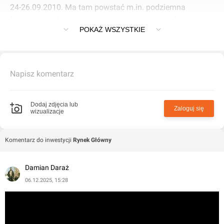
24-26.09.2010. Ma tam powstać m.in. podziemna
fontanna, ptak i smok opowiadający dzieciom historię
POKAŻ WSZYSTKIE
Krakowa, komputerowe repliki przedmiotów znalezionych
przy realizacji inwestycji. Ceny wejściówek do muzeum to
13zł dla dorosłych i 10 dla dzieci.
Napisz komentarz
Dodaj zdjęcia lub
Zaloguj się
wizualizacje
Komentarz do inwestycji
Rynek Główny
Damian Daraż
06.12.2025, 15:28