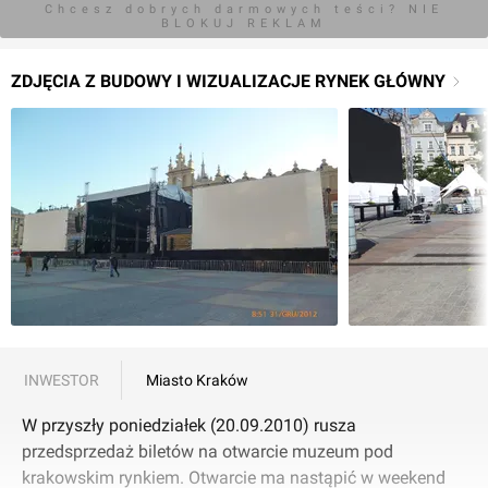
Chcesz dobrych darmowych teści? NIE
BLOKUJ REKLAM
ZDJĘCIA Z BUDOWY I WIZUALIZACJE RYNEK GŁÓWNY
INWESTOR
Miasto Kraków
W przyszły poniedziałek (20.09.2010) rusza
przedsprzedaż biletów na otwarcie muzeum pod
krakowskim rynkiem. Otwarcie ma nastąpić w weekend