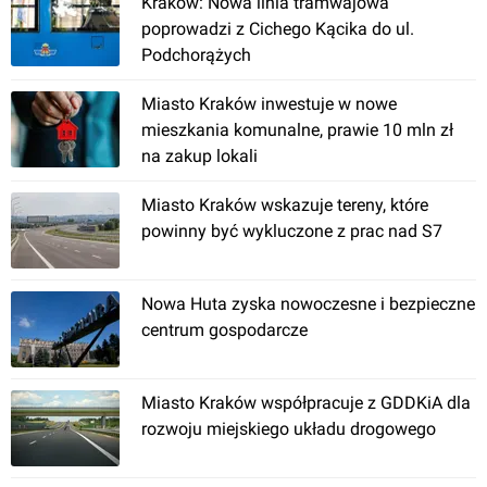
Kraków: Nowa linia tramwajowa
poprowadzi z Cichego Kącika do ul.
Podchorążych
Kraków
, Zabłocie 20
Miasto Kraków inwestuje w nowe
mieszkania komunalne, prawie 10 mln zł
Wodociągi Dłubnia
na zakup lokali
Miasto Kraków wskazuje tereny, które
powinny być wykluczone z prac nad S7
Nowa Huta zyska nowoczesne i bezpieczne
centrum gospodarcze
Kraków
, Architektów
Miasto Kraków współpracuje z GDDKiA dla
Przepompownia
rozwoju miejskiego układu drogowego