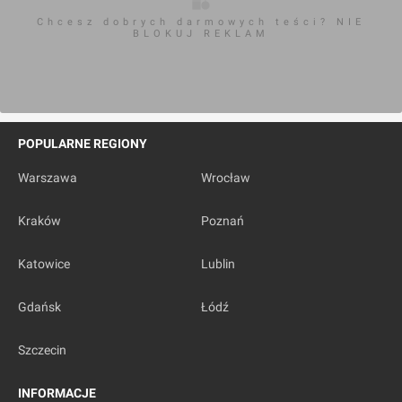
Tramwaj na Płaszów
Chcesz dobrych darmowych teści? NIE
BLOKUJ REKLAM
POPULARNE REGIONY
Warszawa
Wrocław
Kraków
, Lipska
Kraków
Poznań
[Kraków] Trasa Balicka
Katowice
Lublin
Gdańsk
Łódź
Szczecin
INFORMACJE