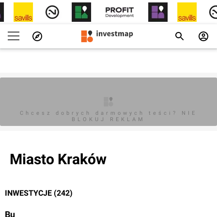
Chcesz dobrych darmowych teści? NIE
BLOKUJ REKLAM
Miasto Kraków
INWESTYCJE (242)
Bu